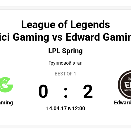
League of Legends
ici Gaming vs Edward Gami
LPL Spring
Групповой этап
BEST-OF-1
0
:
2
aming
Edwar
14.04.17 в 12:00