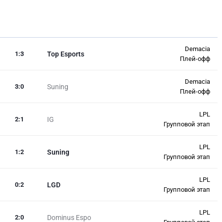
Demacia
1
:
3
Top Esports
Плей-офф
Demacia
3
:
0
Suning
Плей-офф
LPL
2
:
1
IG
Групповой этап
LPL
1
:
2
Suning
Групповой этап
LPL
0
:
2
LGD
Групповой этап
LPL
2
:
0
Dominus Espo