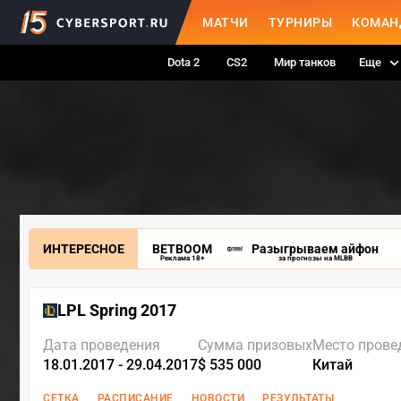
МАТЧИ
ТУРНИРЫ
КОМАН
Dota 2
CS2
Мир танков
Еще
ИНТЕРЕСНОЕ
BETBOOM
Разыгрываем айфон
Реклама 18+
за прогнозы на MLBB
LPL Spring 2017
Дата проведения
Сумма призовых
Место прове
18.01.2017 - 29.04.2017
$ 535 000
Китай
СЕТКА
РАСПИСАНИЕ
НОВОСТИ
РЕЗУЛЬТАТЫ