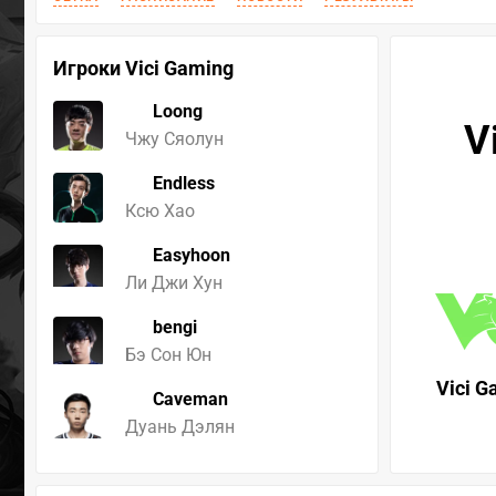
Игроки Vici Gaming
Loong
V
Чжу Сяолун
Endless
Ксю Хао
Easyhoon
Ли Джи Хун
bengi
Бэ Сон Юн
Vici G
Caveman
Дуань Дэлян