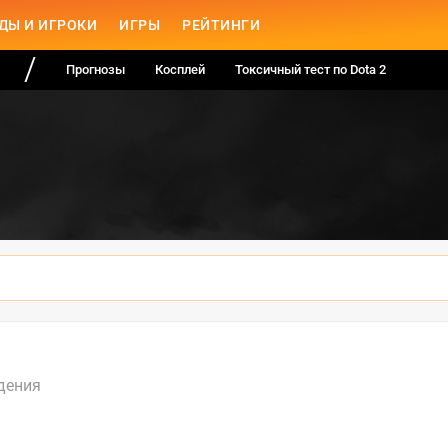
ДЫ И ИГРОКИ
ИГРЫ
РЕЙТИНГИ
Прогнозы
Косплей
Токсичный тест по Dota 2
дения