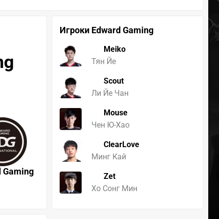
Игроки Edward Gaming
Meiko
ng
Тян Йе
Scout
Ли Йе Чан
Mouse
Чен Ю-Хао
ClearLove
Минг Кай
d Gaming
Zet
Хо Сонг Мин