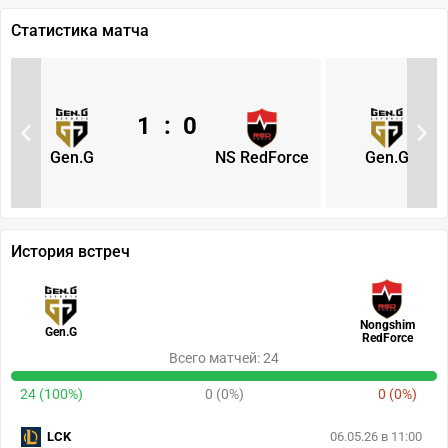
Статистика матча
1
:
0
Gen.G
NS RedForce
Gen.G
История встреч
Nongshim
Gen.G
RedForce
Всего матчей: 24
24 (100%)
0 (0%)
0 (0%)
LCK
06.05.26 в 11:00