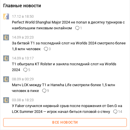
Главные новости
17.12 в 18:50
Perfect World Shanghai Major 2024 не попал в десятку турниров с
наибольшим пиковым онлайном
1
14.09 в 20:23
За битвой T1 за последний слот на Worlds 2024 смотрело более
1,8 млн человек
3
14.09 в 13:17
T1 обыграла KT Rolster и заняла последний слот на Worlds
2024
5
08.09 в 00:29
Матч LCK между T1 и Hanwha Life смотрели более 1,5 млн
человек в пике
9
03.08 в 18:23
У Faker случился нервный срыв после поражения от Gen.G на
LCK Summer 2024 — игрок начал биться головой о стену
14
ВСЕ НОВОСТИ