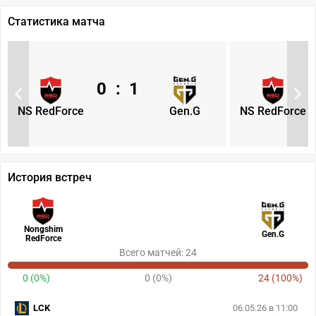
Статистика матча
0
:
1
NS RedForce
Gen.G
NS RedForce
История встреч
Nongshim
Gen.G
RedForce
Всего матчей: 24
0 (0%)
0 (0%)
24 (100%)
LCK
06.05.26 в 11:00