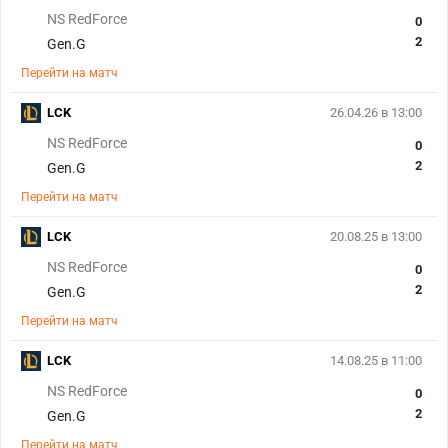
NS RedForce
0
2
Gen.G
Перейти на матч
LCK
26.04.26 в 13:00
NS RedForce
0
2
Gen.G
Перейти на матч
LCK
20.08.25 в 13:00
NS RedForce
0
2
Gen.G
Перейти на матч
LCK
14.08.25 в 11:00
NS RedForce
0
2
Gen.G
Перейти на матч