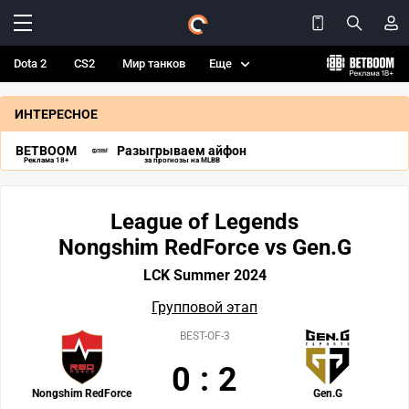
Dota 2
CS2
Мир танков
Еще
ИНТЕРЕСНОЕ
BETBOOM
Разыгрываем айфон
Реклама 18+
за прогнозы на MLBB
League of Legends
Nongshim RedForce vs Gen.G
LCK Summer 2024
Групповой этап
BEST-OF-3
0
:
2
Nongshim RedForce
Gen.G