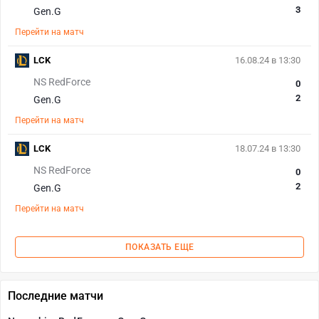
3
Gen.G
Перейти на матч
LCK
16.08.24 в 13:30
NS RedForce
0
2
Gen.G
Перейти на матч
LCK
18.07.24 в 13:30
NS RedForce
0
2
Gen.G
Перейти на матч
ПОКАЗАТЬ ЕЩЕ
Последние матчи