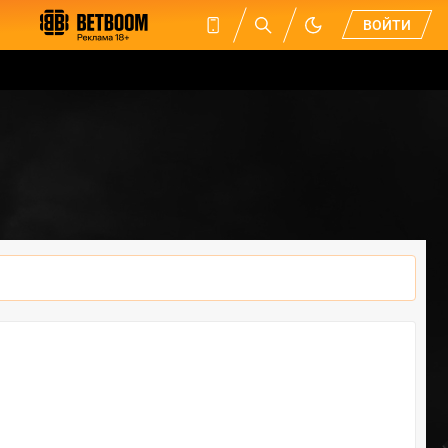
ВОЙТИ