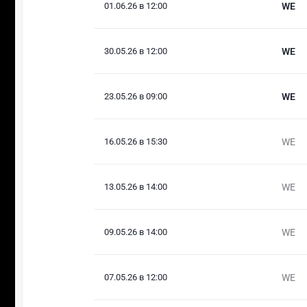
01.06.26 в 12:00
WE
30.05.26 в 12:00
WE
23.05.26 в 09:00
WE
16.05.26 в 15:30
WE
13.05.26 в 14:00
WE
09.05.26 в 14:00
WE
07.05.26 в 12:00
WE