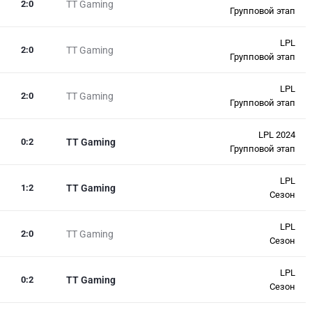
2
:
0
TT Gaming
Групповой этап
LPL
2
:
0
TT Gaming
Групповой этап
LPL
2
:
0
TT Gaming
Групповой этап
LPL 2024
0
:
2
TT Gaming
Групповой этап
LPL
1
:
2
TT Gaming
Сезон
LPL
2
:
0
TT Gaming
Сезон
LPL
0
:
2
TT Gaming
Сезон