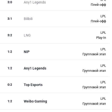
3
:
0
Any1 Legends
Плей-офф
LPL
3
:
1
Bilibili
Плей-офф
LPL
3
:
2
LNG
Play-In
LPL
1
:
2
NiP
Групповой этап
LPL
1
:
2
Any1 Legends
Групповой этап
LPL
0
:
2
Top Esports
Групповой этап
LPL
1
:
2
Weibo Gaming
Групповой этап