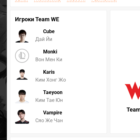
Игроки Team WE
Cube
Дай Йи
Monki
Вон Мен Ки
Karis
Ким Хонг Жо
Taeyoon
Ким Тае Юн
Tea
Vampire
Сяо Же Чан