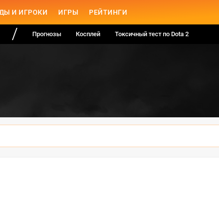
ДЫ И ИГРОКИ
ИГРЫ
РЕЙТИНГИ
Прогнозы
Косплей
Токсичный тест по Dota 2