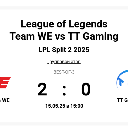
League of Legends
Team WE vs TT Gaming
LPL Split 2 2025
Групповой этап
BEST-OF-3
2
:
0
m WE
TT 
15.05.25 в 15:00