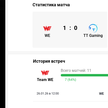
Статистика матча
1
:
0
WE
TT Gaming
История встреч
Всего матчей: 11
Team WE
7 (64%)
26.01.26 в 12:00
WE