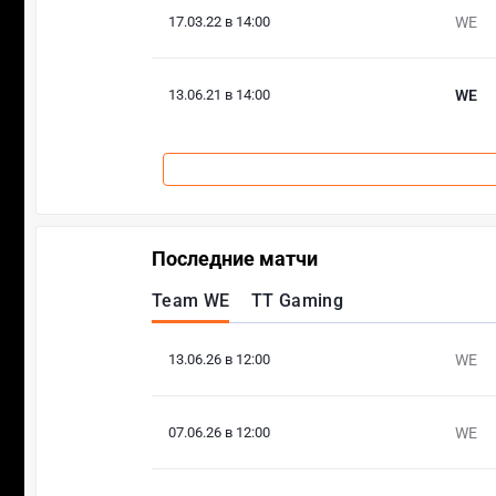
17.03.22 в 14:00
WE
13.06.21 в 14:00
WE
Последние матчи
Team WE
TT Gaming
13.06.26 в 12:00
WE
07.06.26 в 12:00
WE