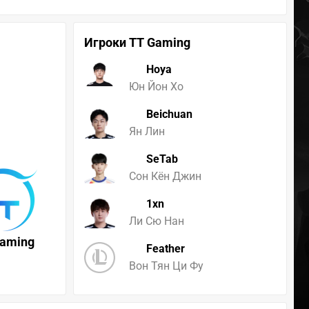
Игроки TT Gaming
Hoya
Юн Йон Хо
Beichuan
Ян Лин
SeTab
Сон Кён Джин
1xn
Ли Сю Нан
Gaming
Feather
Вон Тян Ци Фу