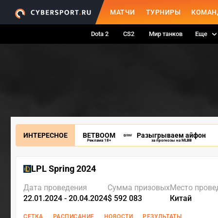
МАТЧИ
ТУРНИРЫ
КОМАН
Dota 2
CS2
Мир танков
Еще
ИНТЕРЕСНОЕ
BETBOOM
Разыгрываем айфон
Реклама 18+
за прогнозы на MLBB
LPL Spring 2024
Дата проведения
Сумма призовых
Место прове
22.01.2024 - 20.04.2024
$ 592 083
Китай
СЕТКА
РАСПИСАНИЕ
НОВОСТИ
РЕЗУЛЬТАТЫ