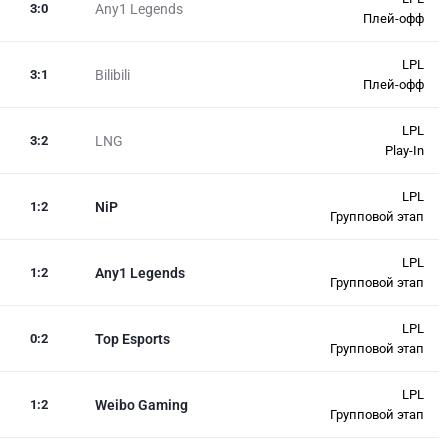
3
:
0
Any1 Legends
Плей-офф
LPL
3
:
1
Bilibili
Плей-офф
LPL
3
:
2
LNG
Play-In
LPL
1
:
2
NiP
Групповой этап
LPL
1
:
2
Any1 Legends
Групповой этап
LPL
0
:
2
Top Esports
Групповой этап
LPL
1
:
2
Weibo Gaming
Групповой этап