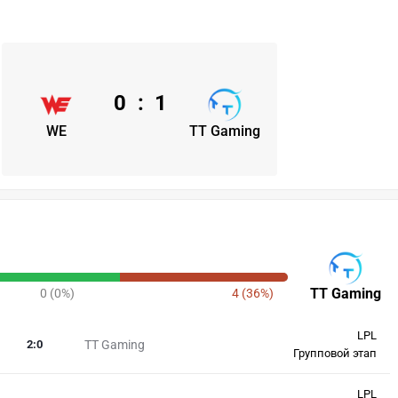
0
:
1
WE
TT Gaming
TT Gaming
0 (0%)
4 (36%)
LPL
2
:
0
TT Gaming
Групповой этап
LPL