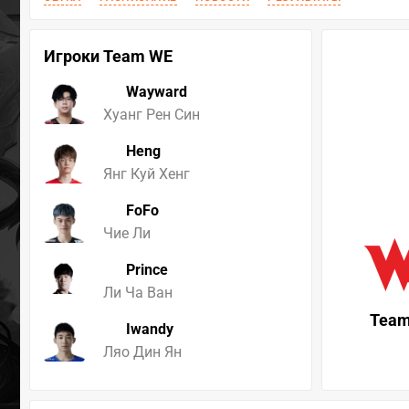
Игроки Team WE
Wayward
Хуанг Рен Син
Heng
Янг Куй Хенг
FoFo
Чие Ли
Prince
Ли Ча Ван
Tea
Iwandy
Ляо Дин Ян