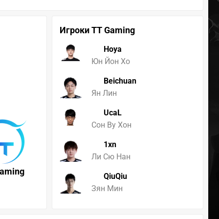
Игроки TT Gaming
Hoya
Юн Йон Хо
Beichuan
Ян Лин
UcaL
Сон Ву Хон
1xn
Ли Сю Нан
Gaming
QiuQiu
Зян Мин