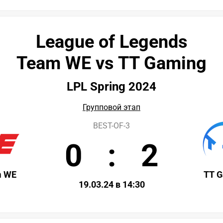
League of Legends
Team WE vs TT Gaming
LPL Spring 2024
Групповой этап
BEST-OF-3
0
:
2
m WE
TT 
19.03.24 в 14:30