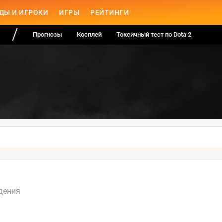
ДЫ И ИГРОКИ
ИГРЫ
РЕЙТИНГИ
Прогнозы
Косплей
Токсичный тест по Dota 2
дения