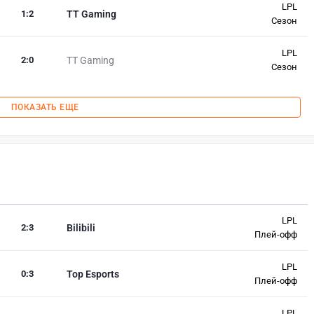
LPL
1
:
2
TT Gaming
Сезон
LPL
2
:
0
TT Gaming
Сезон
ПОКАЗАТЬ ЕЩЕ
LPL
2
:
3
Bilibili
Плей-офф
LPL
0
:
3
Top Esports
Плей-офф
LPL