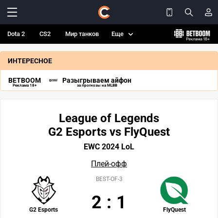
Dota 2
CS2
Мир танков
Еще
ИНТЕРЕСНОЕ
BETBOOM
Разыгрываем айфон
Реклама 18+
за прогнозы на MLBB
League of Legends
G2 Esports vs FlyQuest
EWC 2024 LoL
Плей-офф
BEST-OF-3
2
:
1
G2 Esports
FlyQuest