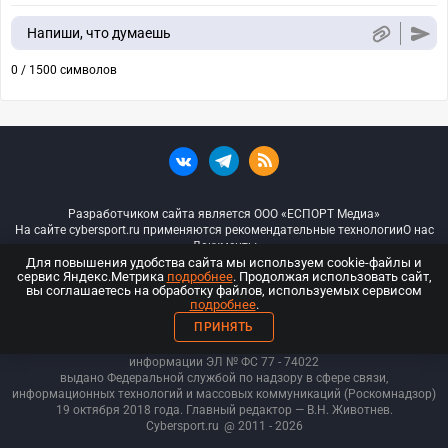
Напиши, что думаешь
0 / 1500 символов
Разработчиком сайта является ООО «ЕСПОРТ Медиа»
На сайте cybersport.ru применяются рекомендательные технологии
О нас
Документы
Для повышения удобства сайта мы используем cookie-файлы и
сервис Яндекс.Метрика
подробнее
. Продолжая использовать сайт,
© ООО «Киберспорт.ру» — Все права защищены
вы соглашаетесь на обработку файлов, используемых сервисом
подробнее
.
18+
ПРИНЯТЬ
ООО «Киберспорт.ру». Свидетельство о регистрации средств массовой
информации ЭЛ № ФС 77 - 74
022
выдано Федеральной службой по надзору в сфере связи,
информационных технологий и массовых коммуникаций (Роскомнадзор)
19 октября 2018 года. Главный редактор — В.Н. Животнев.
Cybersport.ru
@ 2011 - 2026