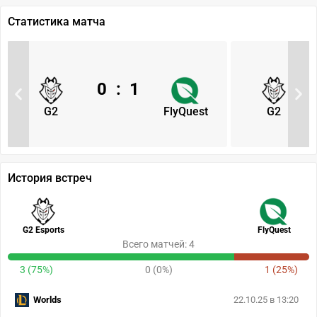
Статистика матча
0
:
1
G2
FlyQuest
G2
История встреч
G2 Esports
FlyQuest
Всего матчей: 4
3 (75%)
0 (0%)
1 (25%)
Worlds
22.10.25 в 13:20