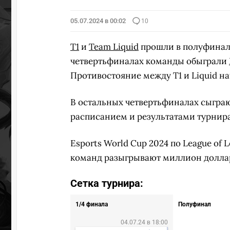
05.07.2024 в 00:02
10
T1
и
Team Liquid
прошли в полуфина
четвертьфиналах команды обыграли
Противостояние между T1 и Liquid нач
В остальных четвертьфиналах сыгра
расписанием и результатами турнир
Esports World Cup 2024 по League of 
команд разыгрывают миллион долла
Сетка турнира:
1/4 финала
Полуфинал
04.07.24 в 18:00