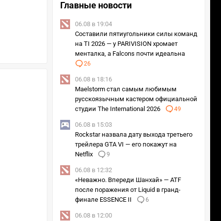
Главные новости
06.08 в 19:04
Составили пятиугольники силы команд
на TI 2026 — у PARIVISION хромает
менталка, а Falcons почти идеальна
26
06.08 в 18:16
Maelstorm стал самым любимым
русскоязычным кастером официальной
студии The International 2026
49
06.08 в 15:03
Rockstar назвала дату выхода третьего
трейлера GTA VI — его покажут на
Netflix
9
06.08 в 12:32
«Неважно. Впереди Шанхай» — ATF
после поражения от Liquid в гранд-
финале ESSENCE II
6
06.08 в 12:00