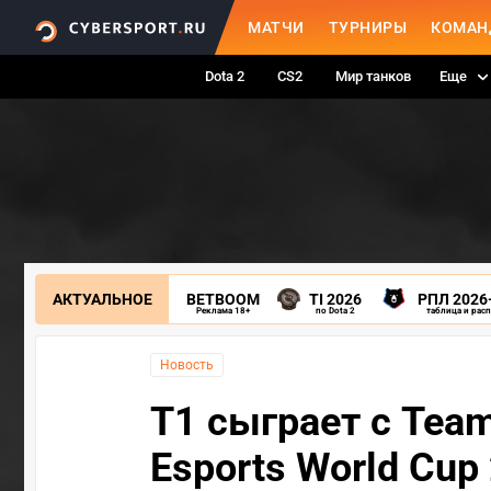
МАТЧИ
ТУРНИРЫ
КОМАН
Dota 2
CS2
Мир танков
Еще
АКТУАЛЬНОЕ
BETBOOM
TI 2026
РПЛ 2026
Реклама 18+
по Dota 2
таблица и рас
Новость
T1 сыграет с Team
Esports World Cup