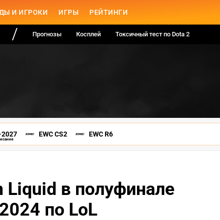
ДЫ И ИГРОКИ
ИГРЫ
РЕЙТИНГИ
Прогнозы
Косплей
Токсичный тест по Dota 2
-2027
EWC CS2
EWC R6
писание
 Liquid в полуфинале
 2024 по LoL