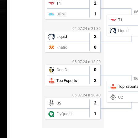
2
T1
06
1
Bilibili
T1
04.07.24 в 21:30
Liquid
2
Liquid
0
Fnatic
05.07.24 в 18:00
0
Gen.G
06
2
Top Esports
Top Esport
05.07.24 в 20:40
G2
2
G2
УЧАСТВ
1
FlyQuest