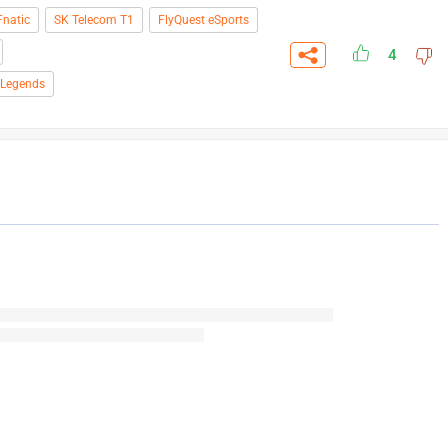
Fnatic
SK Telecom T1
FlyQuest eSports
4
 Legends