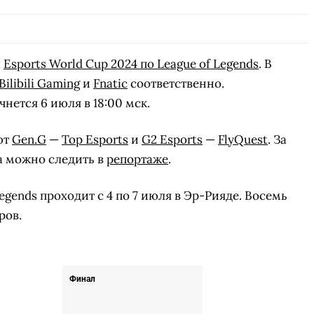
л
Esports World Cup 2024 по League of Legends
. В
Bilibili Gaming
и
Fnatic
соответственно.
нется 6 июля в 18:00 мск.
ют
Gen.G
—
Top Esports
и
G2 Esports
—
FlyQuest
. За
а можно следить в
репортаже
.
Legends проходит с 4 по 7 июля в Эр-Рияде. Восемь
ров.
Финал