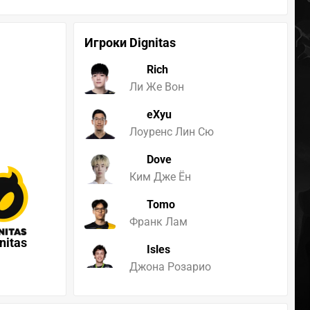
Игроки Dignitas
Rich
Ли Же Вон
eXyu
Лоуренс Лин Сю
Dove
Ким Дже Ён
Tomo
Франк Лам
nitas
Isles
Джона Розарио