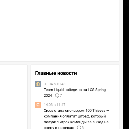
Главные новости
01.04 в 10:48
Team Liquid победила на LCS Spring
2024
7
14.03 в 11:47
Crocs стала спонсором 100 Thieves —
компания оплатит штраф, который
получил игрок команды за выход на
сцену в тапочках
3