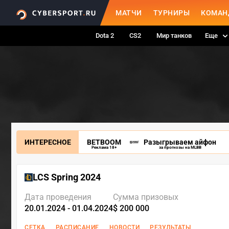
МАТЧИ
ТУРНИРЫ
КОМАН
Dota 2
CS2
Мир танков
Еще
ИНТЕРЕСНОЕ
BETBOOM
Разыгрываем айфон
Реклама 18+
за прогнозы на MLBB
LCS Spring 2024
Дата проведения
Сумма призовых
20.01.2024 - 01.04.2024
$ 200 000
СЕТКА
РАСПИСАНИЕ
НОВОСТИ
РЕЗУЛЬТАТЫ