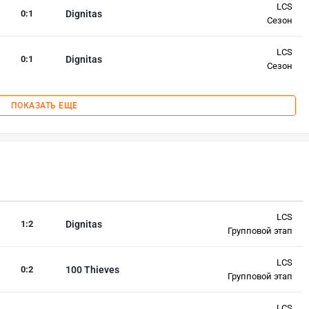
LCS
0
:
1
Dignitas
Сезон
LCS
0
:
1
Dignitas
Сезон
ПОКАЗАТЬ ЕЩЕ
LCS
1
:
2
Dignitas
Групповой этап
LCS
0
:
2
100 Thieves
Групповой этап
LCS