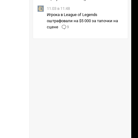
11.03 в 11:48
Игрока в League of Legends
оштрафовали на $5 000 за тапочки на
сцене
9