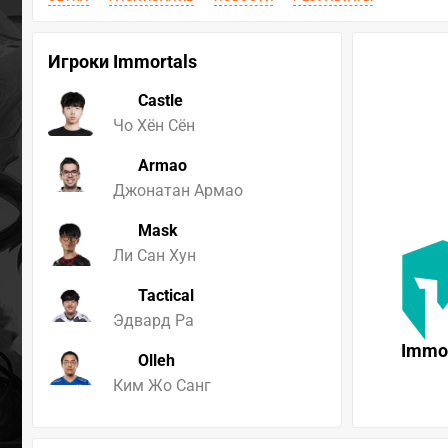
Игроки Immortals
Castle
Чо Хён Сён
Armao
Джонатан Армао
Mask
Ли Сан Хун
Tactical
Эдвард Ра
Immor
Olleh
Ким Жо Санг