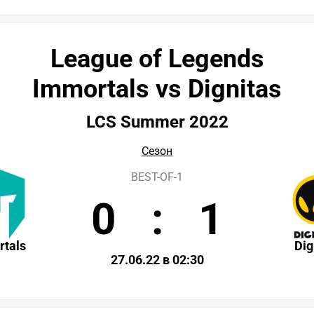
League of Legends
Immortals vs Dignitas
LCS Summer 2022
Сезон
BEST-OF-1
0
:
1
tals
Dig
27.06.22 в 02:30