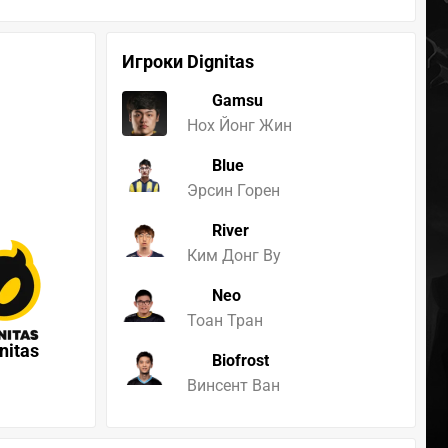
Игроки Dignitas
Gamsu
Нох Йонг Жин
Blue
Эрсин Горен
River
Ким Донг Ву
Neo
Тоан Тран
nitas
Biofrost
Винсент Ван