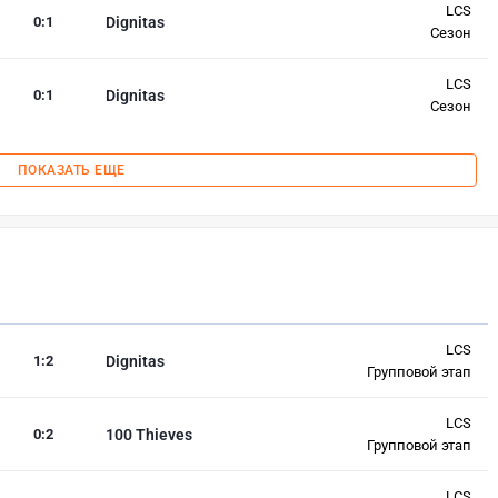
LCS
0
:
1
Dignitas
Сезон
LCS
0
:
1
Dignitas
Сезон
ПОКАЗАТЬ ЕЩЕ
LCS
1
:
2
Dignitas
Групповой этап
LCS
0
:
2
100 Thieves
Групповой этап
LCS