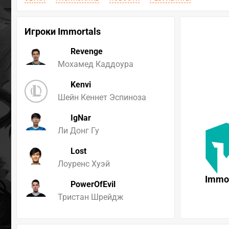
Игроки Immortals
Revenge
Мохамед Каддоура
Kenvi
Шейн Кеннет Эспиноза
IgNar
Ли Донг Гу
Lost
Лоуренс Хуэй
Immor
PowerOfEvil
Тристан Шрейдж