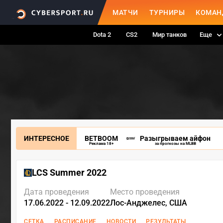
МАТЧИ
ТУРНИРЫ
КОМАН
Dota 2
CS2
Мир танков
Еще
ИНТЕРЕСНОЕ
BETBOOM
Разыгрываем айфон
Реклама 18+
за прогнозы на MLBB
LCS Summer 2022
Дата проведения
Место проведения
17.06.2022 - 12.09.2022
Лос-Анджелес, США
СЕТКА
РАСПИСАНИЕ
НОВОСТИ
РЕЗУЛЬТАТЫ