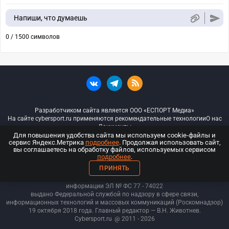
Напиши, что думаешь
0 / 1500 символов
Разработчиком сайта является ООО «ЕСПОРТ Медиа»
На сайте cybersport.ru применяются рекомендательные технологии
О нас
Документы
Для повышения удобства сайта мы используем cookie-файлы и
сервис Яндекс.Метрика
подробнее
. Продолжая использовать сайт,
© ООО «Киберспорт.ру» — Все права защищены
вы соглашаетесь на обработку файлов, используемых сервисом
подробнее
.
18+
ПРИНЯТЬ
ООО «Киберспорт.ру». Свидетельство о регистрации средств массовой
информации ЭЛ № ФС 77 - 74
022
выдано Федеральной службой по надзору в сфере связи,
информационных технологий и массовых коммуникаций (Роскомнадзор)
19 октября 2018 года. Главный редактор — В.Н. Животнев.
Cybersport.ru
@ 2011 - 2026