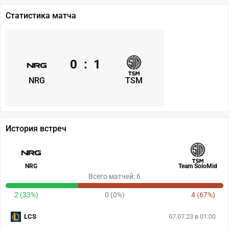
Статистика матча
0
:
1
NRG
TSM
История встреч
NRG
Team SoloMid
Всего матчей: 6
2 (33%)
0 (0%)
4 (67%)
LCS
07.07.23 в 01:00