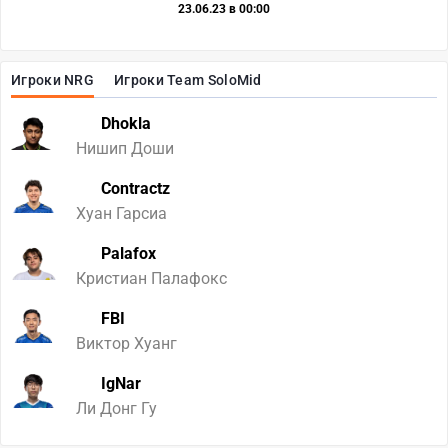
23.06.23 в 00:00
Игроки NRG
Игроки Team SoloMid
Dhokla
Нишип Доши
Contractz
Хуан Гарсиа
Palafox
Кристиан Палафокс
FBI
Виктор Хуанг
IgNar
Ли Донг Гу