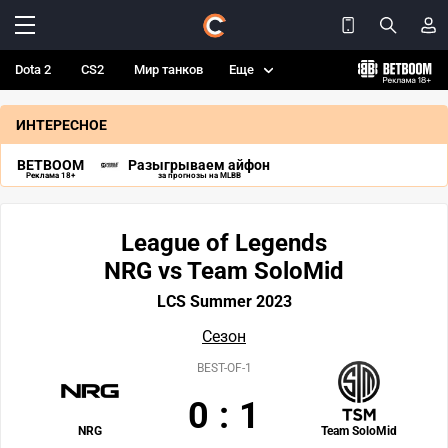
Dota 2
CS2
Мир танков
Еще
ИНТЕРЕСНОЕ
BETBOOM
Разыгрываем айфон
Реклама 18+
за прогнозы на MLBB
League of Legends
NRG vs Team SoloMid
LCS Summer 2023
Сезон
BEST-OF-1
0
:
1
NRG
Team SoloMid