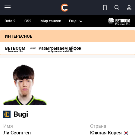
Dota 2
CS2
Мир танков
Еще
ИНТЕРЕСНОЕ
BETBOOM
Разыгрываем айфон
Реклама 18+
за прогнозы на MLBB
Bugi
Имя
Страна
Ли Сеонг-ёп
Южная Корея