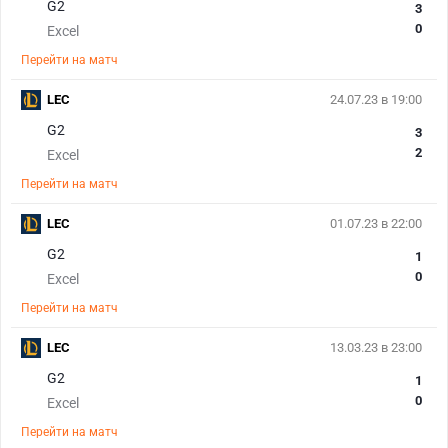
G2
3
0
Excel
Перейти на матч
LEC
24.07.23 в 19:00
G2
3
2
Excel
Перейти на матч
LEC
01.07.23 в 22:00
G2
1
0
Excel
Перейти на матч
LEC
13.03.23 в 23:00
G2
1
0
Excel
Перейти на матч