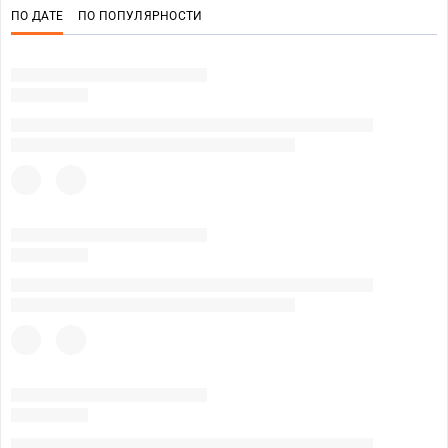
ПО ДАТЕ
ПО ПОПУЛЯРНОСТИ