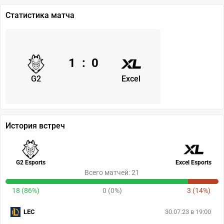
Статистика матча
1
:
0
G2
Excel
История встреч
G2 Esports
Excel Esports
Всего матчей: 21
18 (86%)
0 (0%)
3 (14%)
LEC
30.07.23 в 19:00