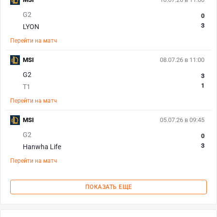
G2
0
3
LYON
Перейти на матч
MSI
08.07.26 в 11:00
G2
3
1
T1
Перейти на матч
MSI
05.07.26 в 09:45
G2
0
3
Hanwha Life
Перейти на матч
ПОКАЗАТЬ ЕЩЕ