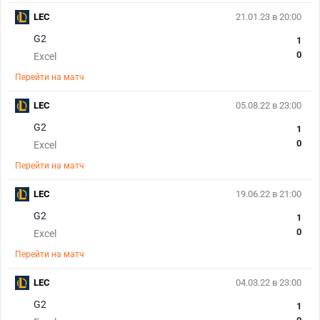
LEC
21.01.23 в 20:00
G2
1
0
Excel
Перейти на матч
LEC
05.08.22 в 23:00
G2
1
0
Excel
Перейти на матч
LEC
19.06.22 в 21:00
G2
1
0
Excel
Перейти на матч
LEC
04.03.22 в 23:00
G2
1