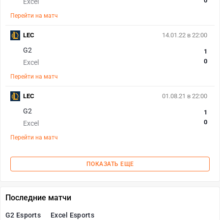
0
Excel
Перейти на матч
LEC
14.01.22 в 22:00
G2
1
0
Excel
Перейти на матч
LEC
01.08.21 в 22:00
G2
1
0
Excel
Перейти на матч
ПОКАЗАТЬ ЕЩЕ
Последние матчи
G2 Esports
Excel Esports