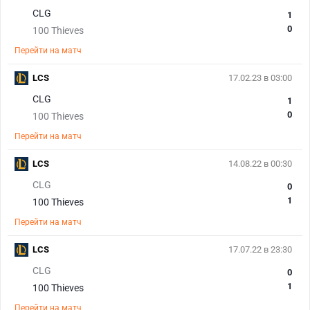
CLG
1
0
100 Thieves
Перейти на матч
LCS
17.02.23 в 03:00
CLG
1
0
100 Thieves
Перейти на матч
LCS
14.08.22 в 00:30
CLG
0
1
100 Thieves
Перейти на матч
LCS
17.07.22 в 23:30
CLG
0
1
100 Thieves
Перейти на матч