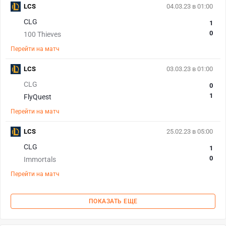
LCS
04.03.23 в 01:00
CLG
1
0
100 Thieves
Перейти на матч
LCS
03.03.23 в 01:00
CLG
0
1
FlyQuest
Перейти на матч
LCS
25.02.23 в 05:00
CLG
1
0
Immortals
Перейти на матч
ПОКАЗАТЬ ЕЩЕ