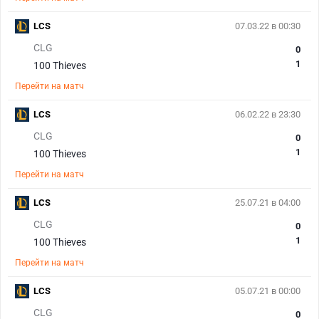
LCS
07.03.22 в 00:30
CLG
0
1
100 Thieves
Перейти на матч
LCS
06.02.22 в 23:30
CLG
0
1
100 Thieves
Перейти на матч
LCS
25.07.21 в 04:00
CLG
0
1
100 Thieves
Перейти на матч
LCS
05.07.21 в 00:00
CLG
0