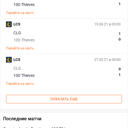
1
100 Thieves
Перейти на матч
LCS
19.06.21 в 05:00
CLG
1
0
100 Thieves
Перейти на матч
LCS
27.02.21 в 05:00
CLG
0
1
100 Thieves
Перейти на матч
ПОКАЗАТЬ ЕЩЕ
Последние матчи