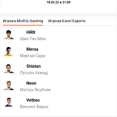
18.02.22 в 21:00
Игроки Misfits Gaming
Игроки Excel Esports
HiRit
Шин Тае Мин
Mersa
Мертай Сари
Shlatan
Лусьян Ахмад
Neon
Матуш Якубчик
Vetheo
Винсент Берье