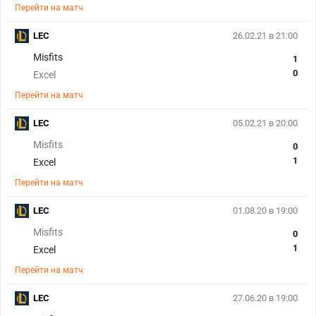
Перейти на матч
LEC
26.02.21 в 21:00
Misfits
1
0
Excel
Перейти на матч
LEC
05.02.21 в 20:00
Misfits
0
1
Excel
Перейти на матч
LEC
01.08.20 в 19:00
Misfits
0
1
Excel
Перейти на матч
LEC
27.06.20 в 19:00