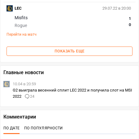
LEC
29.07.22 в 20:00
Misfits
1
0
Rogue
Перейти на матч
ПОКАЗАТЬ ЕЩЕ
Главные новости
10.04 в 20:59
G2 выиграла весенний сплит LEC 2022 и получила слот на MSI
2022
24
Комментарии
ПО ДАТЕ
ПО ПОПУЛЯРНОСТИ