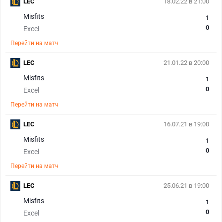
LEC
18.02.22 в 21:00
Misfits
1
0
Excel
Перейти на матч
LEC
21.01.22 в 20:00
Misfits
1
0
Excel
Перейти на матч
LEC
16.07.21 в 19:00
Misfits
1
0
Excel
Перейти на матч
LEC
25.06.21 в 19:00
Misfits
1
0
Excel