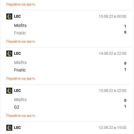
Перейти на матч
LEC
15.08.22 в 00:00
Misfits
1
0
Fnatic
Перейти на матч
LEC
14.08.22 в 22:00
Misfits
0
1
Fnatic
Перейти на матч
LEC
13.08.22 в 22:00
Misfits
0
1
G2
Перейти на матч
LEC
12.08.22 в 19:00