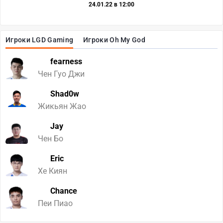
24.01.22 в 12:00
Игроки LGD Gaming
Игроки Oh My God
fearness
Чен Гуо Джи
Shad0w
Жикьян Жао
Jay
Чен Бо
Eric
Хе Киян
Chance
Пеи Пиао