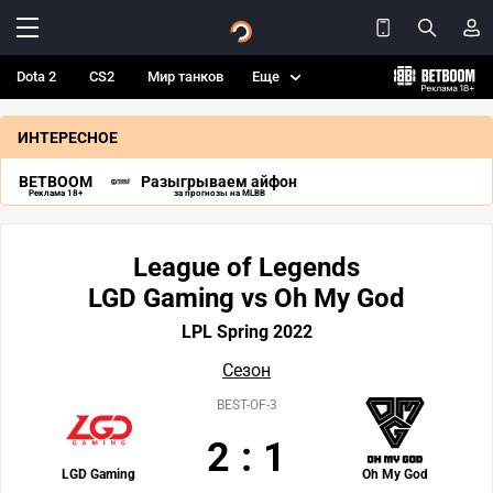
Dota 2
CS2
Мир танков
Еще
ИНТЕРЕСНОЕ
BETBOOM
Разыгрываем айфон
Реклама 18+
за прогнозы на MLBB
League of Legends
LGD Gaming vs Oh My God
LPL Spring 2022
Сезон
BEST-OF-3
2
:
1
LGD Gaming
Oh My God