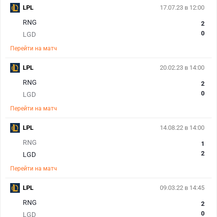
LPL
17.07.23 в 12:00
RNG
2
0
LGD
Перейти на матч
LPL
20.02.23 в 14:00
RNG
2
0
LGD
Перейти на матч
LPL
14.08.22 в 14:00
RNG
1
2
LGD
Перейти на матч
LPL
09.03.22 в 14:45
RNG
2
0
LGD