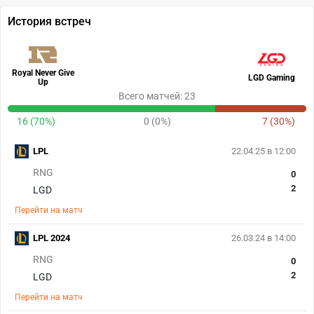
История встреч
Royal Never Give
LGD Gaming
Up
Всего матчей: 23
16 (70%)
0 (0%)
7 (30%)
LPL
22.04.25 в 12:00
RNG
0
2
LGD
Перейти на матч
LPL 2024
26.03.24 в 14:00
RNG
0
2
LGD
Перейти на матч