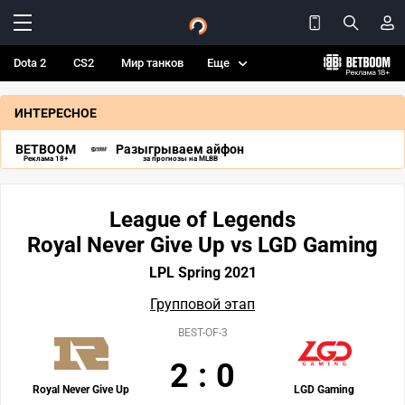
Dota 2
CS2
Мир танков
Еще
ИНТЕРЕСНОЕ
BETBOOM
Разыгрываем айфон
Реклама 18+
за прогнозы на MLBB
League of Legends
Royal Never Give Up vs LGD Gaming
LPL Spring 2021
Групповой этап
BEST-OF-3
2
:
0
Royal Never Give Up
LGD Gaming