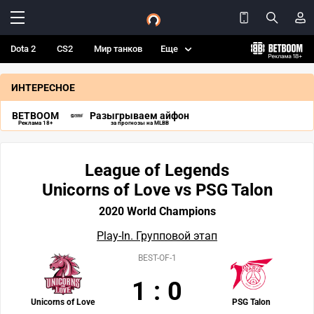
Dota 2
CS2
Мир танков
Еще
ИНТЕРЕСНОЕ
BETBOOM
Разыгрываем айфон
Реклама 18+
за прогнозы на MLBB
League of Legends
Unicorns of Love vs PSG Talon
2020 World Champions
Play-In. Групповой этап
BEST-OF-1
1
:
0
Unicorns of Love
PSG Talon