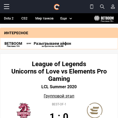
Dota 2
CS2
Мир танков
Еще
ИНТЕРЕСНОЕ
BETBOOM
Разыгрываем айфон
Реклама 18+
за прогнозы на MLBB
League of Legends
Unicorns of Love vs Elements Pro
Gaming
LCL Summer 2020
Групповой этап
BEST-OF-1
1
:
0