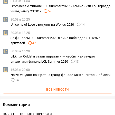
31.08 в 14:54
Gromjkeee о финале LCL Summer 2020: «Комьюнити LoL гораздо
чище, чем у CS:GO»
57
30.08 в 20:25
Unicorns of Love выступят на Worlds 2020
14
30.08 в 18:25
За финалом LCL Summer 2020 в пике наблюдали 114 тыс.
зрителей
47
30.08 в 16:29
Likkrit и Coldstar стали пиратами — необычная студия
аналитики финала LCL Summer 2020
13
16.08 в 20:00
Noize MC даст концерт на гранд-финале Континентальной лиги
14
ВСЕ НОВОСТИ
Комментарии
ПО ДАТЕ
ПО ПОПУЛЯРНОСТИ