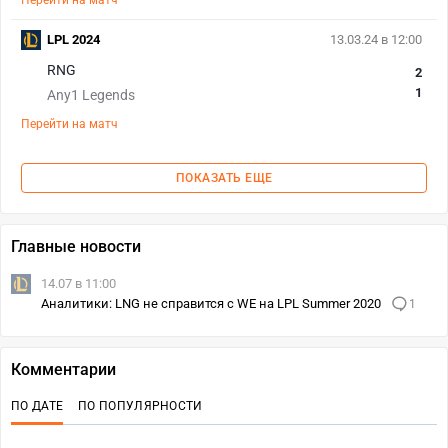
Перейти на матч
LPL 2024
13.03.24 в 12:00
RNG
2
1
Any1 Legends
Перейти на матч
ПОКАЗАТЬ ЕЩЕ
Главные новости
14.07 в 11:00
Аналитики: LNG не справится с WE на LPL Summer 2020
1
Комментарии
ПО ДАТЕ
ПО ПОПУЛЯРНОСТИ