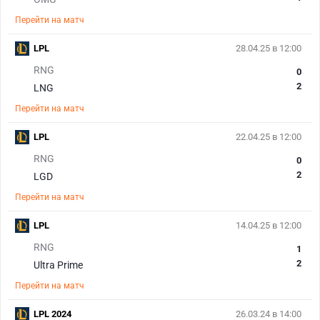
Перейти на матч
LPL
28.04.25 в 12:00
RNG
0
2
LNG
Перейти на матч
LPL
22.04.25 в 12:00
RNG
0
2
LGD
Перейти на матч
LPL
14.04.25 в 12:00
RNG
1
2
Ultra Prime
Перейти на матч
LPL 2024
26.03.24 в 14:00