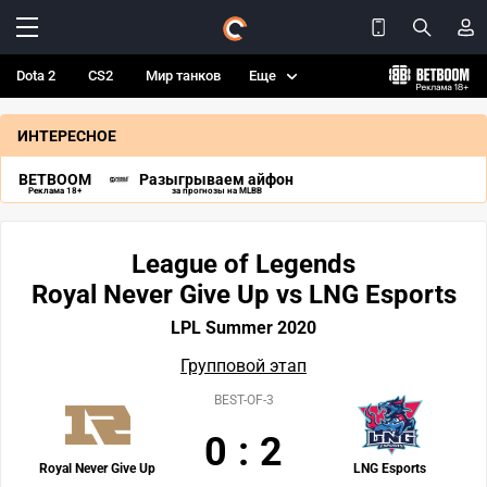
Dota 2
CS2
Мир танков
Еще
ИНТЕРЕСНОЕ
BETBOOM
Разыгрываем айфон
Реклама 18+
за прогнозы на MLBB
League of Legends
Royal Never Give Up vs LNG Esports
LPL Summer 2020
Групповой этап
BEST-OF-3
0
:
2
Royal Never Give Up
LNG Esports