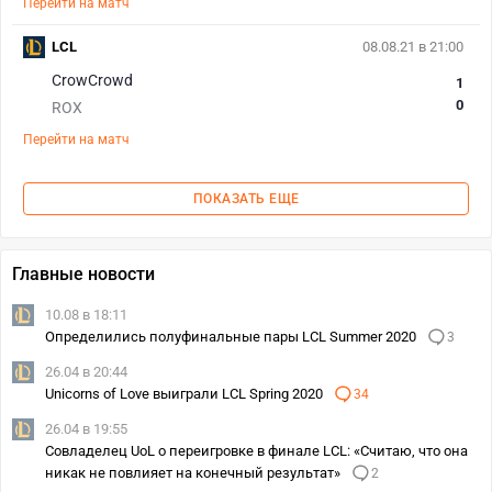
Перейти на матч
LCL
08.08.21 в 21:00
CrowCrowd
1
0
ROX
Перейти на матч
ПОКАЗАТЬ ЕЩЕ
Главные новости
10.08 в 18:11
Определились полуфинальные пары LCL Summer 2020
3
26.04 в 20:44
Unicorns of Love выиграли LCL Spring 2020
34
26.04 в 19:55
Cовладелец UoL о переигровке в финале LCL: «Cчитаю, что она
никак не повлияет на конечный результат»
2