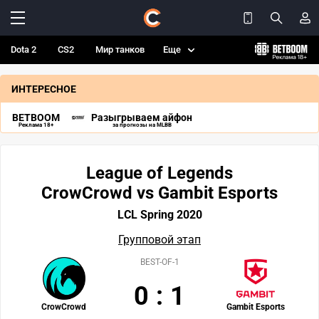
Dota 2
CS2
Мир танков
Еще
ИНТЕРЕСНОЕ
BETBOOM
Разыгрываем айфон
Реклама 18+
за прогнозы на MLBB
League of Legends
CrowCrowd vs Gambit Esports
LCL Spring 2020
Групповой этап
BEST-OF-1
0
:
1
CrowCrowd
Gambit Esports