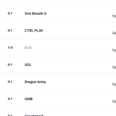
0
:
1
One Breath G
Гр
0
:
1
CTRL PLAY
Гр
1
:
0
ROX
Гр
0
:
1
UOL
Гр
0
:
1
Dragon Army
Гр
0
:
1
GMB
Гр
0
:
1
CrowCrowd