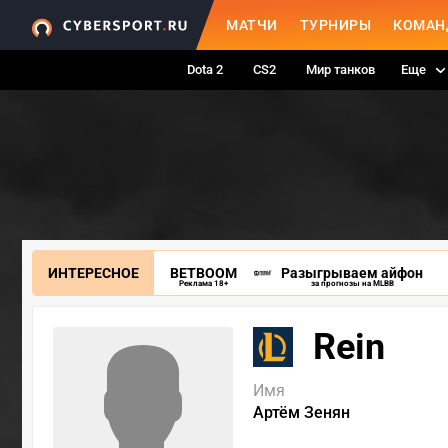
МАТЧИ
ТУРНИРЫ
КОМАН
Dota 2
CS2
Мир танков
Еще
ИНТЕРЕСНОЕ
BETBOOM
Разыгрываем айфон
Реклама 18+
за прогнозы на MLBB
Rein
Имя
Артём Зенян