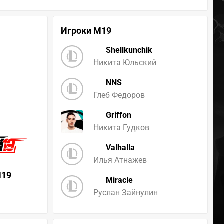
Игроки M19
Shellkunchik
Никита Юльский
NNS
Глеб Федоров
Griffon
Никита Гудков
Valhalla
Илья Атнажев
19
Miracle
Руслан Зайнулин