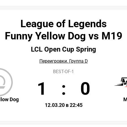
League of Legends
Funny Yellow Dog vs M19
LCL Open Cup Spring
Переигровки. Группа D
BEST-OF-1
1
:
0
llow Dog
M
12.03.20 в 22:45