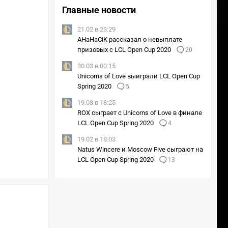
Главные новости
21.02 в 23:29
AHaHaCiK рассказал о невыплате
призовых с LCL Open Cup 2020
20
30.03 в 00:15
Unicorns of Love выиграли LCL Open Cup
Spring 2020
5
19.03 в 18:25
ROX сыграет с Unicorns of Love в финале
LCL Open Cup Spring 2020
4
19.02 в 18:03
Natus Wincere и Moscow Five сыграют на
LCL Open Cup Spring 2020
13