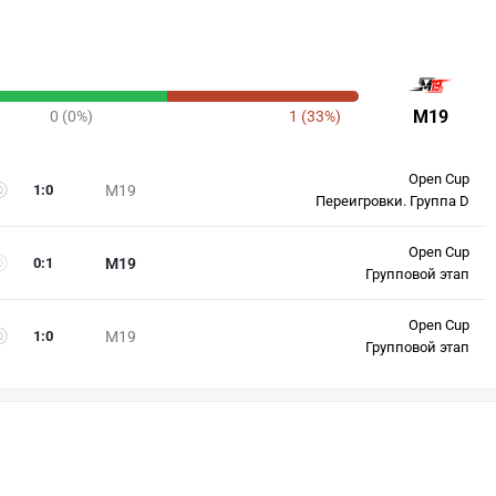
M19
0 (0%)
1 (33%)
Open Cup
1
:
0
M19
Переигровки. Группа D
Open Cup
0
:
1
M19
Групповой этап
Open Cup
1
:
0
M19
Групповой этап