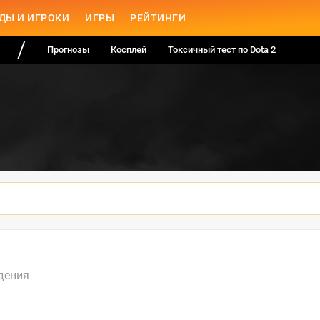
ДЫ И ИГРОКИ
ИГРЫ
РЕЙТИНГИ
Прогнозы
Косплей
Токсичный тест по Dota 2
дения