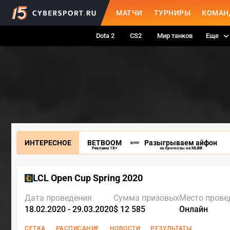
МАТЧИ
ТУРНИРЫ
КОМАН
Dota 2
CS2
Мир танков
Еще
ИНТЕРЕСНОЕ
BETBOOM
Разыгрываем айфон
Реклама 18+
за прогнозы на MLBB
LCL Open Cup Spring 2020
Дата проведения
Сумма призовых
Место прове
18.02.2020 - 29.03.2020
$ 12 585
Онлайн
СЕТКА
РАСПИСАНИЕ
НОВОСТИ
РЕЗУЛЬТАТЫ