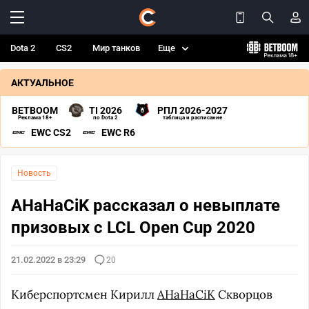
Dota 2
CS2
Мир танков
Еще
АКТУАЛЬНОЕ
BETBOOM
TI 2026
РПЛ 2026-2027
Реклама 18+
по Dota 2
таблица и расписание
EWC CS2
EWC R6
Новость
AHaHaCiK рассказал о невыплате
призовых с LCL Open Cup 2020
21.02.2022 в 23:29
20
Киберспортсмен Кирилл
AHaHaCiK
Скворцов