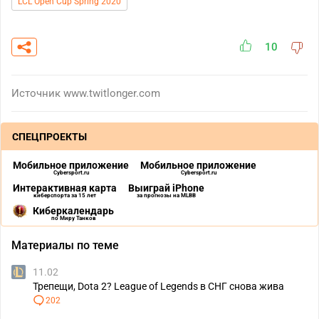
LCL Open Cup Spring 2020
10
Источник
www.twitlonger.com
СПЕЦПРОЕКТЫ
Мобильное приложение
Мобильное приложение
Cybersport.ru
Cybersport.ru
Интерактивная карта
Выиграй iPhone
киберспорта за 15 лет
за прогнозы на MLBB
Киберкалендарь
по Миру Танков
Материалы по теме
11.02
Трепещи, Dota 2? League of Legends в СНГ снова жива
202