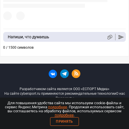
Напиши, что думаешь
0 / 1500 символов
Разработчиком сайта является ООО «ЕСПОРТ Медиа»
На сайте cybersport.ru применяются рекомендательные технологии
О нас
Документы
Для повышения удобства сайта мы используем cookie-файлы и
сервис Яндекс.Метрика
подробнее
. Продолжая использовать сайт,
© ООО «Киберспорт.ру» — Все права защищены
вы соглашаетесь на обработку файлов, используемых сервисом
подробнее
.
18+
ПРИНЯТЬ
ООО «Киберспорт.ру». Свидетельство о регистрации средств массовой