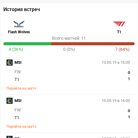
История встреч
Flash Wolves
T1
Всего матчей: 11
4 (36%)
0 (0%)
7 (64%)
MSI
13.05.19 в 16:00
FW
0
1
T1
Перейти на матч
MSI
10.05.19 в 16:00
FW
0
1
T1
Перейти на матч