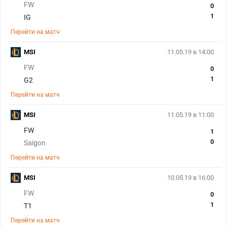
FW
0
1
IG
Перейти на матч
MSI
11.05.19 в 14:00
FW
0
1
G2
Перейти на матч
MSI
11.05.19 в 11:00
FW
1
0
Saigon
Перейти на матч
MSI
10.05.19 в 16:00
FW
0
1
T1
Перейти на матч