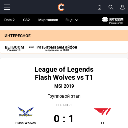
Dota 2
CS2
Мир танков
Еще
ИНТЕРЕСНОЕ
BETBOOM
Разыгрываем айфон
Реклама 18+
за прогнозы на MLBB
League of Legends
Flash Wolves vs T1
MSI 2019
Групповой этап
BEST-OF-1
0
:
1
Flash Wolves
T1