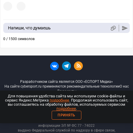
Напиши, что думаешь
0 / 1500 символов
Разработчиком сайта является ООО «ЕСПОРТ Медиа»
На сайте cybersport.ru применяются рекомендательные технологии
О нас
Документы
Для повышения удобства сайта мы используем cookie-файлы и
сервис Яндекс.Метрика
подробнее
. Продолжая использовать сайт,
© ООО «Киберспорт.ру» — Все права защищены
вы соглашаетесь на обработку файлов, используемых сервисом
подробнее
.
18+
ПРИНЯТЬ
ООО «Киберспорт.ру». Свидетельство о регистрации средств массовой
информации ЭЛ № ФС 77 - 74
022
выдано Федеральной службой по надзору в сфере связи,