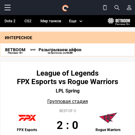
Dota 2
CS2
Мир танков
Еще
ИНТЕРЕСНОЕ
BETBOOM
Разыгрываем айфон
Реклама 18+
за прогнозы на MLBB
League of Legends
FPX Esports vs Rogue Warriors
LPL Spring
Групповая стадия
BEST-OF-3
2
:
0
FPX Esports
Rogue Warriors