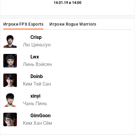
14.01.19 в 14:00
Игроки FPX Esports
Игроки Rogue Warriors
Crisp
Лю Циньсун
Lwx
Линь Вэйсян
Doinb
Ким Тей Сан
xinyi
Чань Пинь
GimGoon
Ким Хан Сём