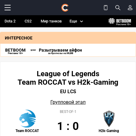
Dota 2
CS2
Мир танков
Еще
ИНТЕРЕСНОЕ
BETBOOM
Разыгрываем айфон
Реклама 18+
за прогнозы на MLBB
League of Legends
Team ROCCAT vs H2k-Gaming
EU LCS
Групповой этап
BEST-OF-1
1
:
0
Team ROCCAT
H2k-Gaming