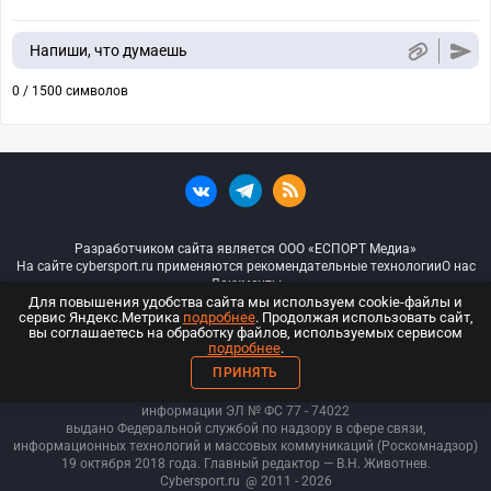
Напиши, что думаешь
0 / 1500 символов
Разработчиком сайта является ООО «ЕСПОРТ Медиа»
На сайте cybersport.ru применяются рекомендательные технологии
О нас
Документы
Для повышения удобства сайта мы используем cookie-файлы и
сервис Яндекс.Метрика
подробнее
. Продолжая использовать сайт,
© ООО «Киберспорт.ру» — Все права защищены
вы соглашаетесь на обработку файлов, используемых сервисом
подробнее
.
18+
ПРИНЯТЬ
ООО «Киберспорт.ру». Свидетельство о регистрации средств массовой
информации ЭЛ № ФС 77 - 74
022
выдано Федеральной службой по надзору в сфере связи,
информационных технологий и массовых коммуникаций (Роскомнадзор)
19 октября 2018 года. Главный редактор — В.Н. Животнев.
Cybersport.ru
@ 2011 - 2026