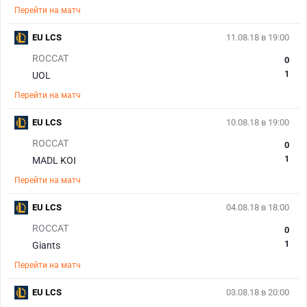
Перейти на матч
EU LCS
11.08.18 в 19:00
ROCCAT
0
1
UOL
Перейти на матч
EU LCS
10.08.18 в 19:00
ROCCAT
0
1
MADL KOI
Перейти на матч
EU LCS
04.08.18 в 18:00
ROCCAT
0
1
Giants
Перейти на матч
EU LCS
03.08.18 в 20:00