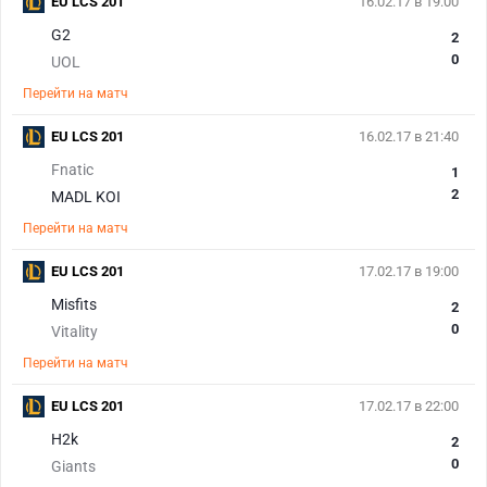
EU LCS 201
16.02.17 в 19:00
G2
2
0
UOL
Перейти на матч
EU LCS 201
16.02.17 в 21:40
Fnatic
1
2
MADL KOI
Перейти на матч
EU LCS 201
17.02.17 в 19:00
Misfits
2
0
Vitality
Перейти на матч
EU LCS 201
17.02.17 в 22:00
H2k
2
0
Giants