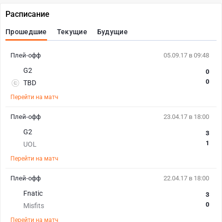
Расписание
Прошедшие
Текущие
Будущие
Плей-офф
05.09.17 в 09:48
G2
0
0
TBD
Перейти на матч
Плей-офф
23.04.17 в 18:00
G2
3
1
UOL
Перейти на матч
Плей-офф
22.04.17 в 18:00
Fnatic
3
0
Misfits
Перейти на матч