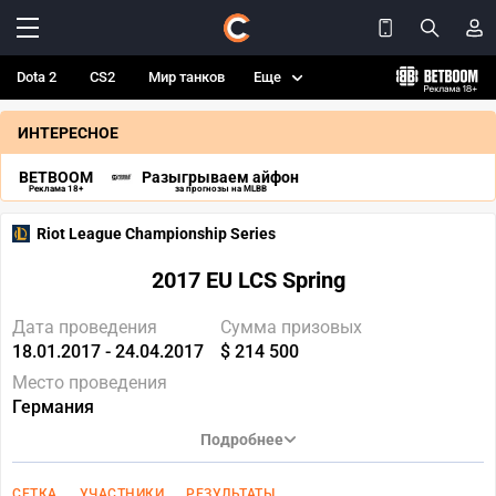
Dota 2
CS2
Мир танков
Еще
ИНТЕРЕСНОЕ
BETBOOM
Разыгрываем айфон
Реклама 18+
за прогнозы на MLBB
Riot League Championship Series
2017 EU LCS Spring
Дата проведения
Сумма призовых
18.01.2017 - 24.04.2017
$ 214 500
Место проведения
Германия
Подробнее
СЕТКА
УЧАСТНИКИ
РЕЗУЛЬТАТЫ