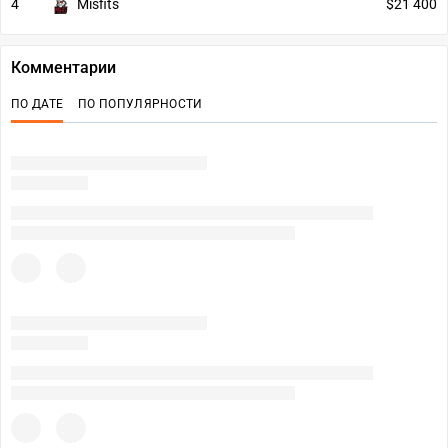
4
Misfits
$21 400
Комментарии
ПО ДАТЕ
ПО ПОПУЛЯРНОСТИ