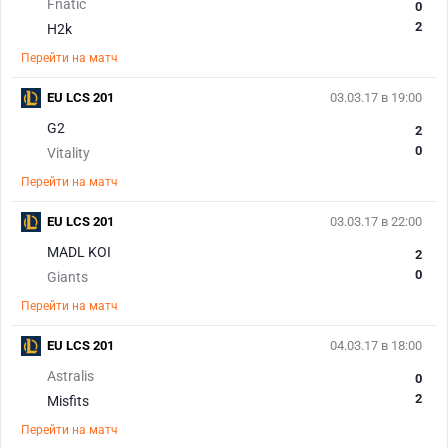
Fnatic
0
2
H2k
Перейти на матч
EU LCS 201
03.03.17 в 19:00
G2
2
0
Vitality
Перейти на матч
EU LCS 201
03.03.17 в 22:00
MADL KOI
2
0
Giants
Перейти на матч
EU LCS 201
04.03.17 в 18:00
Astralis
0
2
Misfits
Перейти на матч