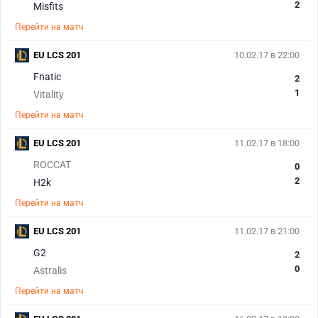
2
Misfits
Перейти на матч
EU LCS 201
10.02.17 в 22:00
Fnatic
2
1
Vitality
Перейти на матч
EU LCS 201
11.02.17 в 18:00
ROCCAT
0
2
H2k
Перейти на матч
EU LCS 201
11.02.17 в 21:00
G2
2
0
Astralis
Перейти на матч