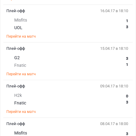
Плей-офф
16.04.17 в 18:10
Misfits
1
3
UOL
Перейти на матч
Плей-офф
15.04.17 в 18:10
G2
3
1
Fnatic
Перейти на матч
Плей-офф
09.04.17 в 18:10
H2k
0
3
Fnatic
Перейти на матч
Плей-офф
08.04.17 в 18:00
Misfits
3