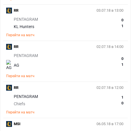
RR
03.07.18 в 13:00
PENTAGRAM
0
1
KL Hunters
Перейти на матч
RR
02.07.18 в 14:00
PENTAGRAM
0
1
AG
Перейти на матч
RR
02.07.18 в 12:00
PENTAGRAM
1
0
Chiefs
Перейти на матч
MSI
06.05.18 в 17:00