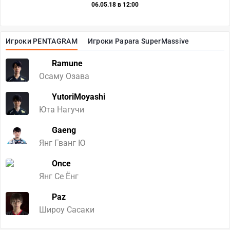
06.05.18 в 12:00
Игроки PENTAGRAM
Игроки Papara SuperMassive
Ramune
Осаму Озава
YutoriMoyashi
Юта Нагучи
Gaeng
Янг Гванг Ю
Once
Янг Се Ёнг
Paz
Широу Сасаки