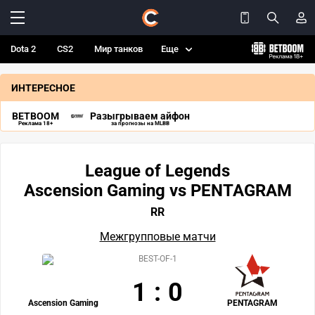
Dota 2
CS2
Мир танков
Еще
ИНТЕРЕСНОЕ
BETBOOM
Разыгрываем айфон
Реклама 18+
за прогнозы на MLBB
League of Legends
Ascension Gaming vs PENTAGRAM
RR
Межгрупповые матчи
BEST-OF-1
1
:
0
Ascension Gaming
PENTAGRAM