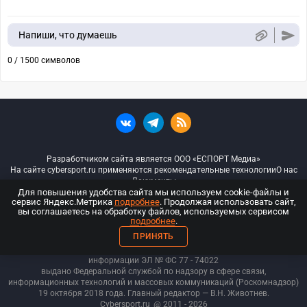
Напиши, что думаешь
0 / 1500 символов
Разработчиком сайта является ООО «ЕСПОРТ Медиа»
На сайте cybersport.ru применяются рекомендательные технологии
О нас
Документы
Для повышения удобства сайта мы используем cookie-файлы и
сервис Яндекс.Метрика
подробнее
. Продолжая использовать сайт,
© ООО «Киберспорт.ру» — Все права защищены
вы соглашаетесь на обработку файлов, используемых сервисом
подробнее
.
18+
ПРИНЯТЬ
ООО «Киберспорт.ру». Свидетельство о регистрации средств массовой
информации ЭЛ № ФС 77 - 74
022
выдано Федеральной службой по надзору в сфере связи,
информационных технологий и массовых коммуникаций (Роскомнадзор)
19 октября 2018 года. Главный редактор — В.Н. Животнев.
Cybersport.ru
@ 2011 - 2026