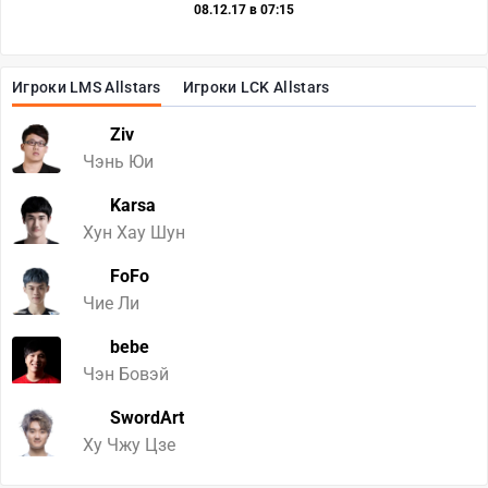
08.12.17 в 07:15
Игроки LMS Allstars
Игроки LCK Allstars
Ziv
Чэнь Юи
Karsa
Хун Хау Шун
FoFo
Чие Ли
bebe
Чэн Бовэй
SwordArt
Ху Чжу Цзе