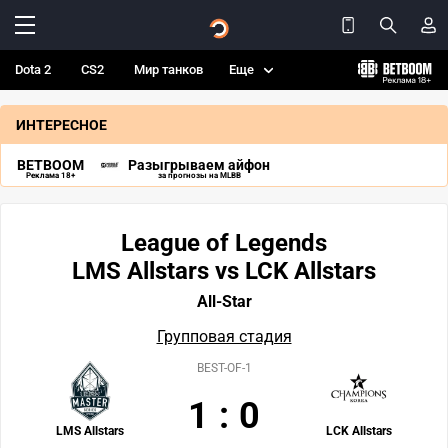
Dota 2
CS2
Мир танков
Еще
ИНТЕРЕСНОЕ
BETBOOM
Разыгрываем айфон
Реклама 18+
за прогнозы на MLBB
League of Legends
LMS Allstars vs LCK Allstars
All-Star
Групповая стадия
BEST-OF-1
1
:
0
LMS Allstars
LCK Allstars