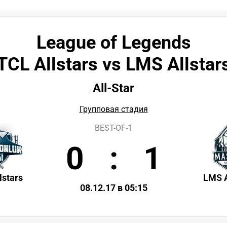
League of Legends
TCL Allstars vs LMS Allstar
All-Star
Групповая стадия
BEST-OF-1
0
:
1
lstars
LMS A
08.12.17 в 05:15