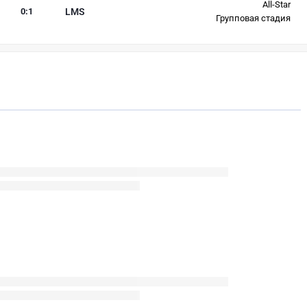
All-Star
0
:
1
LMS
Групповая стадия