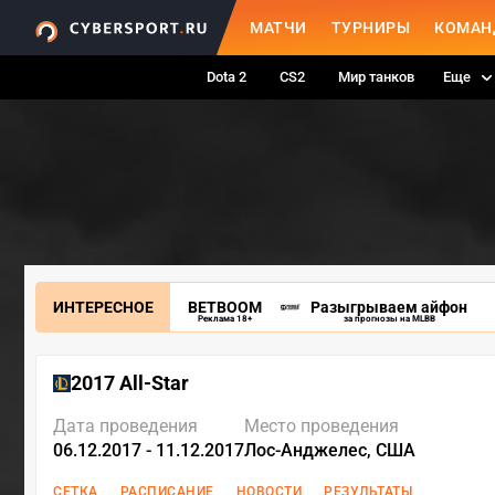
МАТЧИ
ТУРНИРЫ
КОМАН
Dota 2
CS2
Мир танков
Еще
ИНТЕРЕСНОЕ
BETBOOM
Разыгрываем айфон
Реклама 18+
за прогнозы на MLBB
2017 All-Star
Дата проведения
Место проведения
06.12.2017 - 11.12.2017
Лос-Анджелес, США
СЕТКА
РАСПИСАНИЕ
НОВОСТИ
РЕЗУЛЬТАТЫ