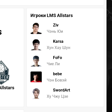
Игроки LMS Allstars
Ziv
s
Чэнь Юи
Karsa
Хун Хау Шун
FoFo
Чие Ли
bebe
Чэн Бовэй
llstars
SwordArt
Ху Чжу Цзе