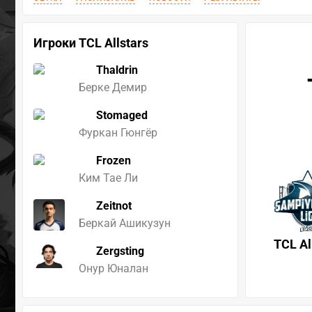
Игроки TCL Allstars
Thaldrin
Берке Демир
Stomaged
Фуркан Гюнгёр
Frozen
Ким Тае Ли
Zeitnot
Беркай Ашикузун
TCL Al
Zergsting
Онур Юналан