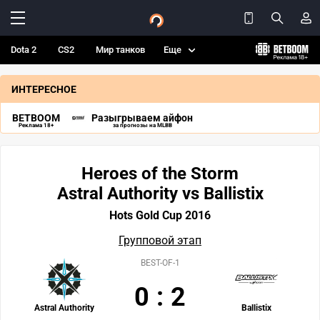
Dota 2
CS2
Мир танков
Еще
ИНТЕРЕСНОЕ
BETBOOM
Разыгрываем айфон
Реклама 18+
за прогнозы на MLBB
Heroes of the Storm
Astral Authority vs Ballistix
Hots Gold Cup 2016
Групповой этап
BEST-OF-1
0
:
2
Astral Authority
Ballistix