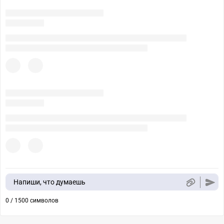
Напиши, что думаешь
0 / 1500 символов