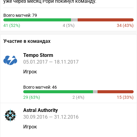
уже через месяц Рори покинул команду.
Всего матчей: 79
41 (52%)
4 (5%)
34 (43%)
Участие в командах
Tempo Storm
05.01.2017 — 18.11.2017
Игрок
Всего матчей: 46
29 (63%)
2 (4%)
15 (33%)
Astral Authority
30.09.2016 — 31.12.2016
Игрок