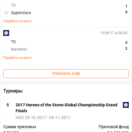
TS
1
3
Superstars
Перейти на матч
10.09.17 в 00:00
TS
3
2
Naventic
Перейти на матч
ПОКАЗАТЬ ЕЩЕ
Турниры
5
2017 Heroes of the Storm Global Championship Grand
Finals
HGC 25.10.2017 - 04.11.2017
Сумма призовых
Призовой фонд