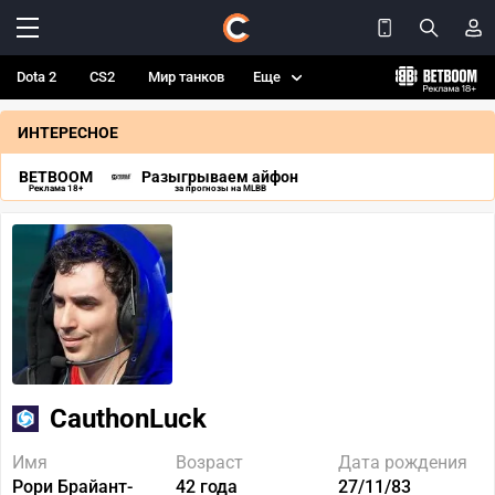
Dota 2
CS2
Мир танков
Еще
ИНТЕРЕСНОЕ
BETBOOM
Разыгрываем айфон
Реклама 18+
за прогнозы на MLBB
CauthonLuck
Имя
Возраст
Дата рождения
Рори Брайант-
42 года
27/11/83