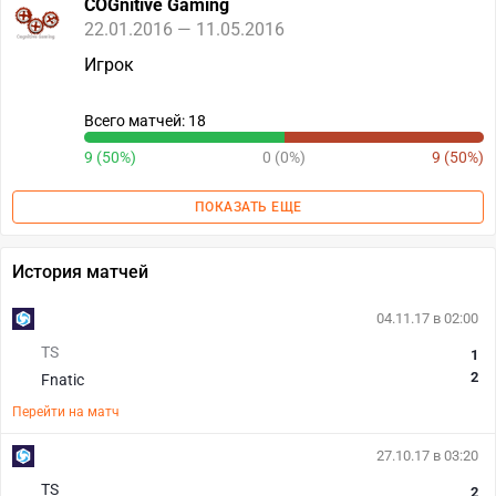
COGnitive Gaming
22.01.2016 — 11.05.2016
Игрок
Всего матчей: 18
9 (50%)
0 (0%)
9 (50%)
ПОКАЗАТЬ ЕЩЕ
История матчей
04.11.17 в 02:00
TS
1
2
Fnatic
Перейти на матч
27.10.17 в 03:20
TS
2