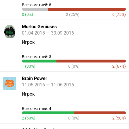
Всего матчей: 8
0 (0%)
2 (25%)
6 (75%)
Murloc Geniuses
01.04.2015 — 30.09.2016
Игрок
Всего матчей: 3
1 (33%)
0 (0%)
2 (67%)
Brain Power
11.05.2016 — 11.06.2016
Игрок
Всего матчей: 4
2 (50%)
0 (0%)
2 (50%)