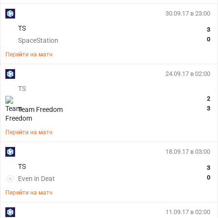
30.09.17 в 23:00
TS
3
0
SpaceStation
Перейти на матч
24.09.17 в 02:00
TS
2
3
Team Freedom
Перейти на матч
18.09.17 в 03:00
TS
3
0
Even in Deat
Перейти на матч
11.09.17 в 02:00