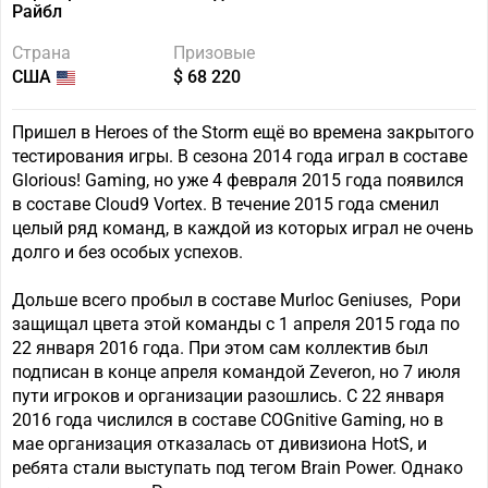
Райбл
Страна
Призовые
США
$ 68 220
Пришел в Heroes of the Storm ещё во времена закрытого
тестирования игры. В сезона 2014 года играл в составе
Glorious! Gaming, но уже 4 февраля 2015 года появился
в составе Cloud9 Vortex. В течение 2015 года сменил
целый ряд команд, в каждой из которых играл не очень
долго и без особых успехов.
Дольше всего пробыл в составе Murloc Geniuses, Рори
защищал цвета этой команды с 1 апреля 2015 года по
22 января 2016 года. При этом сам коллектив был
подписан в конце апреля командой Zeveron, но 7 июля
пути игроков и организации разошлись. С 22 января
2016 года числился в составе COGnitive Gaming, но в
мае организация отказалась от дивизиона HotS, и
ребята стали выступать под тегом Brain Power. Однако