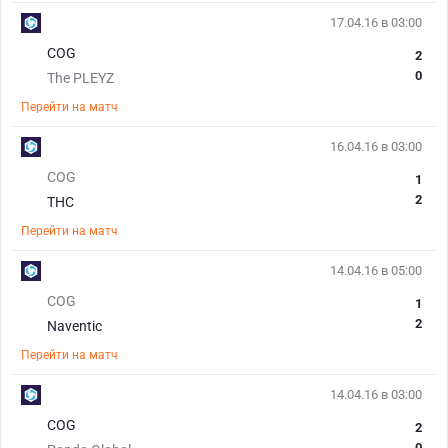
17.04.16 в 03:00
COG
2
0
The PLEYZ
Перейти на матч
16.04.16 в 03:00
COG
1
2
THC
Перейти на матч
14.04.16 в 05:00
COG
1
2
Naventic
Перейти на матч
14.04.16 в 03:00
COG
2
0