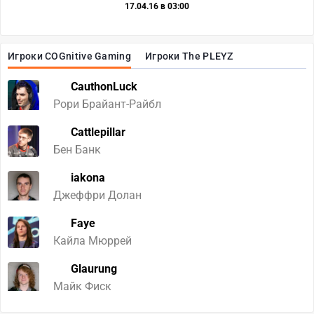
17.04.16 в 03:00
Игроки COGnitive Gaming
Игроки The PLEYZ
CauthonLuck
Рори Брайант-Райбл
Cattlepillar
Бен Банк
iakona
Джеффри Долан
Faye
Кайла Мюррей
Glaurung
Майк Фиск