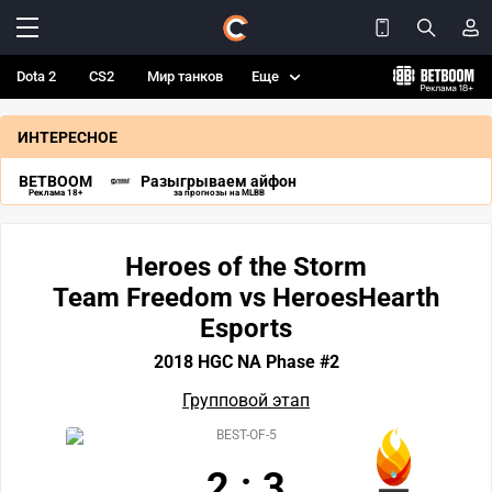
Dota 2
CS2
Мир танков
Еще
ИНТЕРЕСНОЕ
BETBOOM
Разыгрываем айфон
Реклама 18+
за прогнозы на MLBB
Heroes of the Storm
Team Freedom vs HeroesHearth
Esports
2018 HGC NA Phase #2
Групповой этап
BEST-OF-5
2
:
3