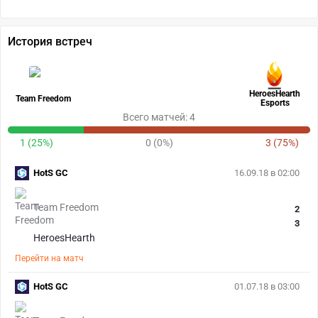
История встреч
HeroesHearth
Team Freedom
Esports
Всего матчей: 4
1 (25%)
0 (0%)
3 (75%)
HotS GC
16.09.18 в 02:00
Team Freedom
2
3
HeroesHearth
Перейти на матч
HotS GC
01.07.18 в 03:00