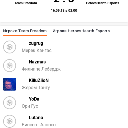
Team Freedom
HeroesHearth Esports
16.09.18 в 02:00
Игроки Team Freedom
Игроки HeroesHearth Esports
zugrug
Мерек Кангас
Nazmas
Филиппе Лебердж
KilluZiioN
Жером Тангу
YoDa
Ори Гуо
Lutano
Винсент Алонсо