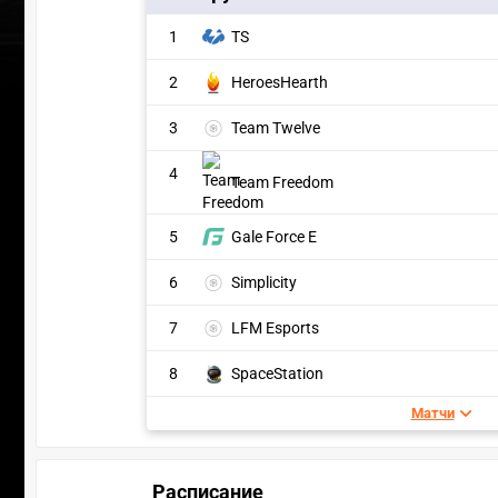
1
TS
2
HeroesHearth
3
Team Twelve
4
Team Freedom
5
Gale Force E
6
Simplicity
7
LFM Esports
8
SpaceStation
Матчи
Расписание