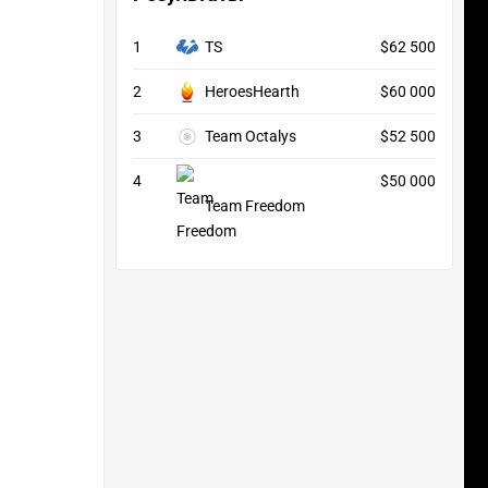
1
TS
$62 500
2
HeroesHearth
$60 000
3
Team Octalys
$52 500
4
$50 000
Team Freedom