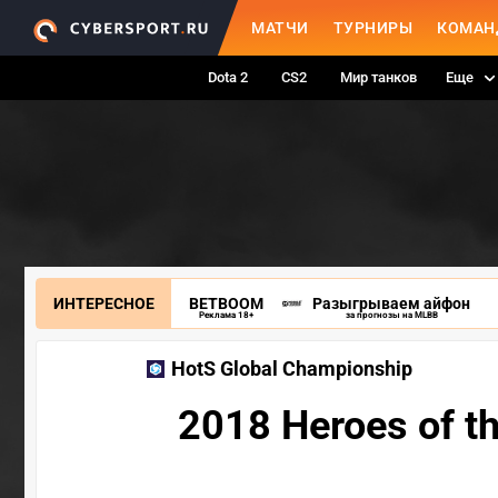
МАТЧИ
ТУРНИРЫ
КОМАН
Dota 2
CS2
Мир танков
Еще
ИНТЕРЕСНОЕ
BETBOOM
Разыгрываем айфон
Реклама 18+
за прогнозы на MLBB
HotS Global Championship
2018 Heroes of t