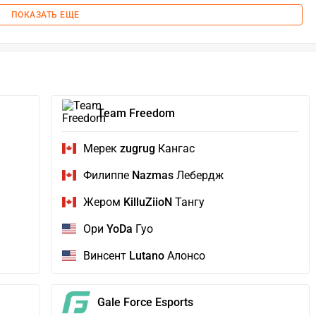
ПОКАЗАТЬ ЕЩЕ
Team Freedom
Мерек
zugrug
Кангас
Филиппе
Nazmas
Лебердж
Жером
KilluZiioN
Тангу
Ори
YoDa
Гуо
Винсент
Lutano
Алонсо
Gale Force Esports