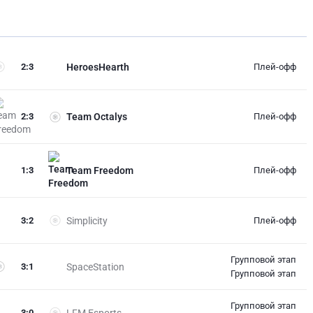
2
:
3
HeroesHearth
Плей-офф
2
:
3
Team Octalys
Плей-офф
1
:
3
Team Freedom
Плей-офф
3
:
2
Simplicity
Плей-офф
Групповой этап
3
:
1
SpaceStation
Групповой этап
Групповой этап
3
:
0
LFM Esports