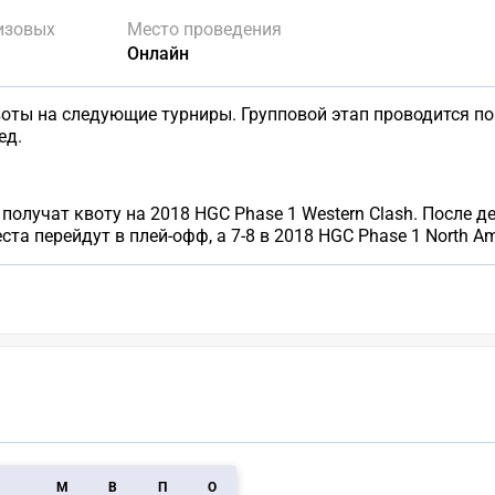
изовых
Место проведения
Онлайн
ты на следующие турниры. Групповой этап проводится по с
ед.
получат квоту на 2018 HGC Phase 1 Western Clash. После 
ста перейдут в плей-офф, а 7-8 в 2018 HGC Phase 1 North Ame
M
В
П
О