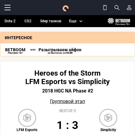
Dota 2
CS2
Мир танков
Еще
ИНТЕРЕСНОЕ
BETBOOM
Разыгрываем айфон
Реклама 18+
за прогнозы на MLBB
Heroes of the Storm
LFM Esports vs Simplicity
2018 HGC NA Phase #2
Групповой этап
BEST-OF-5
1
:
3
LFM Esports
Simplicity