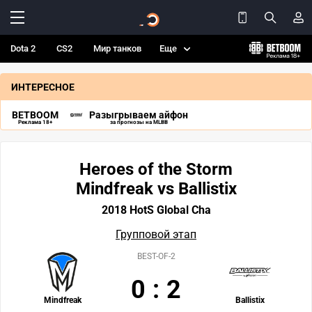
Dota 2
CS2
Мир танков
Еще
ИНТЕРЕСНОЕ
BETBOOM
Разыгрываем айфон
Реклама 18+
за прогнозы на MLBB
Heroes of the Storm
Mindfreak vs Ballistix
2018 HotS Global Cha
Групповой этап
BEST-OF-2
0
:
2
Mindfreak
Ballistix