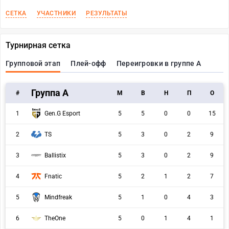
СЕТКА
УЧАСТНИКИ
РЕЗУЛЬТАТЫ
Турнирная сетка
Групповой этап
Плей-офф
Переигровки в группе A
Группа A
#
M
В
Н
П
О
1
Gen.G Esport
5
5
0
0
15
2
TS
5
3
0
2
9
3
Ballistix
5
3
0
2
9
4
Fnatic
5
2
1
2
7
5
Mindfreak
5
1
0
4
3
6
TheOne
5
0
1
4
1