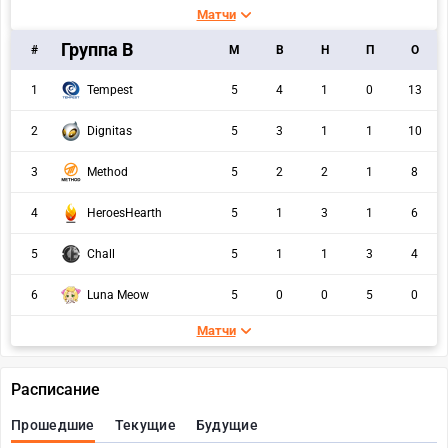
Матчи
Группа B
#
M
В
Н
П
О
1
Tempest
5
4
1
0
13
2
Dignitas
5
3
1
1
10
3
Method
5
2
2
1
8
4
HeroesHearth
5
1
3
1
6
5
Chall
5
1
1
3
4
6
Luna Meow
5
0
0
5
0
Матчи
Расписание
Прошедшие
Текущие
Будущие