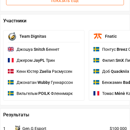
ПОКАЗАТЬ ЕЩЕ
Участники
Team Dignitas
Fnatic
Джошуа
Snitch
Беннет
Понтус
Breez
С
Джером
JayPL
Трин
Филип
SmX
Ли
Кенн Юстер
Zaelia
Расмуссен
Доб
Quackniix
Джонатан
Wubby
Гуннарссон
Бенжамин
Ba
Вильгельм
POILK
Фленнмарк
Томас
Ménè
К
Результаты
1
Gen.G Esport
$100 000