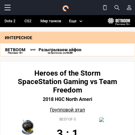
Dota 2
CS2
Мир танков
Еще
ИНТЕРЕСНОЕ
BETBOOM
Разыгрываем айфон
Реклама 18+
за прогнозы на MLBB
Heroes of the Storm
SpaceStation Gaming vs Team
Freedom
2018 HGC North Ameri
Групповой этап
BEST-OF-5
3
:
1