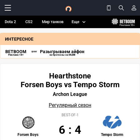
Dota 2
CS2
Мир танков
Еще
ИНТЕРЕСНОЕ
BETBOOM
Разыгрываем айфон
Реклама 18+
за прогнозы на MLBB
Hearthstone
Forsen Boys vs Tempo Storm
Archon League
Регулярный сезон
BEST-OF-1
6
:
4
Forsen Boys
Tempo Storm