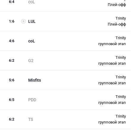
6
:
4
coL
Плей-офф
Trinity
1
:
6
LUL
Плей-офф
Trinity
4
:
6
coL
групповой этап
Trinity
6
:
2
G2
групповой этап
Trinity
5
:
6
Misfits
групповой этап
Trinity
6
:
5
PDD
групповой этап
Trinity
6
:
2
TS
групповой этап