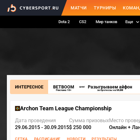
МАТЧИ
ТУРНИРЫ
КОМАН
Dota 2
CS2
Мир танков
Еще
ИНТЕРЕСНОЕ
BETBOOM
Разыгрываем айфон
Реклама 18+
за прогнозы на MLBB
Archon Team League Championship
Дата проведения
Сумма призовых
Место прове
29.06.2015 - 30.09.2015
$ 250 000
Онлайн + Ла
СЕТКА
РАСПИСАНИЕ
НОВОСТИ
РЕЗУЛЬТАТЫ