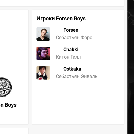
Игроки Forsen Boys
Forsen
s
Себастьян Форс
Chakki
Китон Гилл
Ostkaka
Себастьян Энваль
en Boys