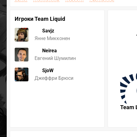
Игроки Team Liquid
Savjz
Янне Микконен
Neirea
Евгений Шумилин
SjoW
Джеффри Брюси
Team L