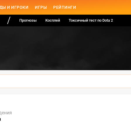
ДЫ И ИГРОКИ
ИГРЫ
РЕЙТИНГИ
Прогнозы
Косплей
Токсичный тест по Dota 2
дения
н