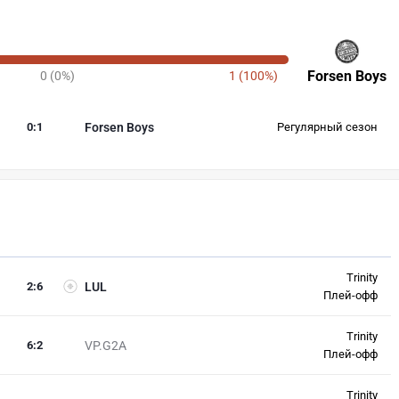
Forsen Boys
0 (0%)
1 (100%)
0
:
1
Forsen Boys
Регулярный сезон
Trinity
2
:
6
LUL
Плей-офф
Trinity
6
:
2
VP.G2A
Плей-офф
Trinity