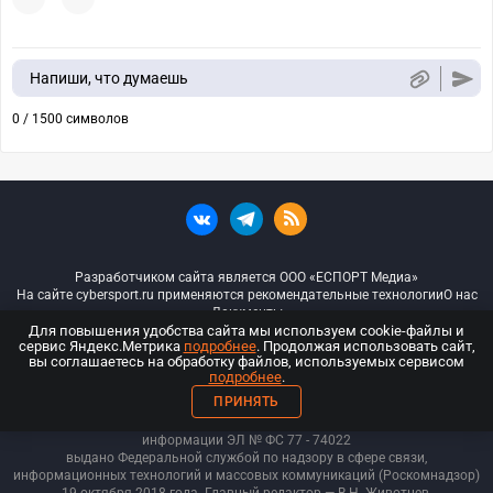
Напиши, что думаешь
0 / 1500 символов
Разработчиком сайта является ООО «ЕСПОРТ Медиа»
На сайте cybersport.ru применяются рекомендательные технологии
О нас
Документы
Для повышения удобства сайта мы используем cookie-файлы и
сервис Яндекс.Метрика
подробнее
. Продолжая использовать сайт,
© ООО «Киберспорт.ру» — Все права защищены
вы соглашаетесь на обработку файлов, используемых сервисом
подробнее
.
18+
ПРИНЯТЬ
ООО «Киберспорт.ру». Свидетельство о регистрации средств массовой
информации ЭЛ № ФС 77 - 74
022
выдано Федеральной службой по надзору в сфере связи,
информационных технологий и массовых коммуникаций (Роскомнадзор)