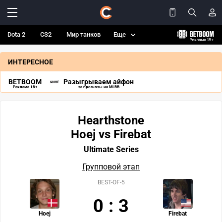
Dota 2
CS2
Мир танков
Еще
ИНТЕРЕСНОЕ
BETBOOM
Разыгрываем айфон
Реклама 18+
за прогнозы на MLBB
Hearthstone
Hoej vs Firebat
Ultimate Series
Групповой этап
BEST-OF-5
0
:
3
Hoej
Firebat