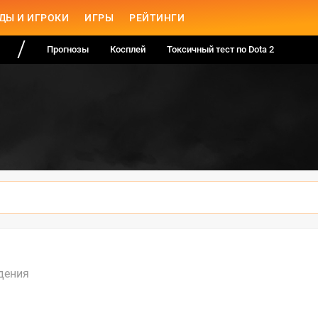
ДЫ И ИГРОКИ
ИГРЫ
РЕЙТИНГИ
Прогнозы
Косплей
Токсичный тест по Dota 2
дения