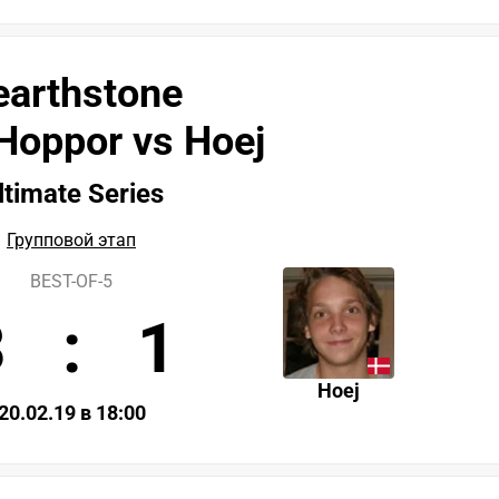
earthstone
Hoppor vs Hoej
ltimate Series
Групповой этап
BEST-OF-5
3
:
1
Hoej
20.02.19 в 18:00