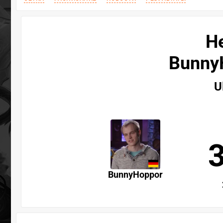
H
Bunny
U
BunnyHoppor