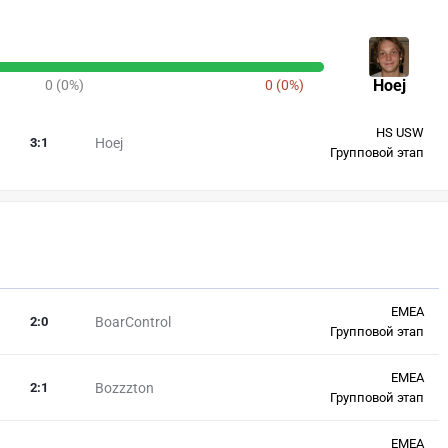
Hoej
0 (0%)
0 (0%)
HS USW
3
:
1
Hoej
Групповой этап
EMEA
2
:
0
BoarControl
Групповой этап
EMEA
2
:
1
Bozzzton
Групповой этап
EMEA