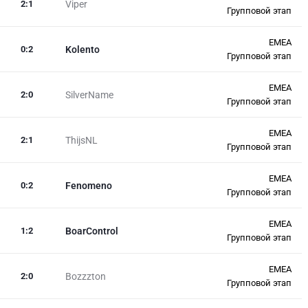
2
:
1
Viper
Групповой этап
EMEA
0
:
2
Kolento
Групповой этап
EMEA
2
:
0
SilverName
Групповой этап
EMEA
2
:
1
ThijsNL
Групповой этап
EMEA
0
:
2
Fenomeno
Групповой этап
EMEA
1
:
2
BoarControl
Групповой этап
EMEA
2
:
0
Bozzzton
Групповой этап