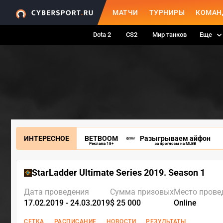
МАТЧИ
ТУРНИРЫ
КОМАН
Dota 2
CS2
Мир танков
Еще
ИНТЕРЕСНОЕ
BETBOOM
Разыгрываем айфон
Реклама 18+
за прогнозы на MLBB
StarLadder Ultimate Series 2019. Season 1
Дата проведения
Сумма призовых
Место прове
17.02.2019 - 24.03.2019
$ 25 000
Online
СЕТКА
РАСПИСАНИЕ
НОВОСТИ
РЕЗУЛЬТАТЫ