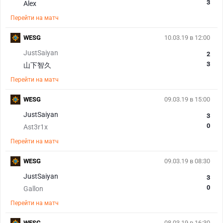
3
Alex
Перейти на матч
WESG
10.03.19 в 12:00
JustSaiyan
2
3
山下智久
Перейти на матч
WESG
09.03.19 в 15:00
JustSaiyan
3
0
Ast3r1x
Перейти на матч
WESG
09.03.19 в 08:30
JustSaiyan
3
0
Gallon
Перейти на матч
WESG
08.03.19 в 16:30