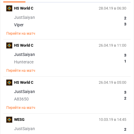
HS World C
28.04.19 в 06:30
JustSaiyan
2
3
Viper
Перейти на матч
HS World C
26.04.19 в 11:00
JustSaiyan
3
1
Hunterace
Перейти на матч
HS World C
26.04.19 в 05:00
JustSaiyan
3
2
A83650
Перейти на матч
WESG
10.03.19 в 14:45
JustSaiyan
2