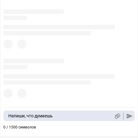
Напиши, что думаешь
0 / 1500 символов