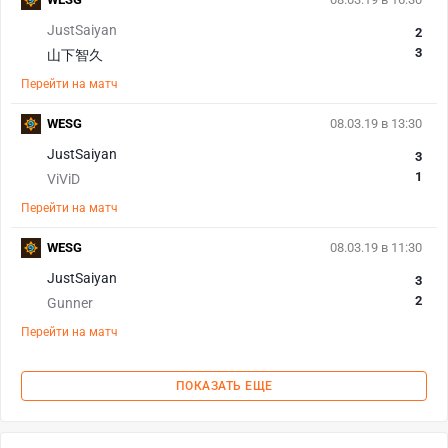
JustSaiyan
2
3
山下智久
Перейти на матч
WESG
08.03.19 в 13:30
JustSaiyan
3
1
ViViD
Перейти на матч
WESG
08.03.19 в 11:30
JustSaiyan
3
2
Gunner
Перейти на матч
ПОКАЗАТЬ ЕЩЕ