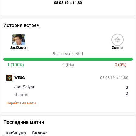
08.03.19 в 11:30
История встреч
JustSaiyan
Gunner
Всего матчей: 1
1 (100%)
0 (0%)
0 (0%)
WESG
08.03.19 в 11:30
JustSaiyan
3
2
Gunner
Перейти на матч
Последние матчи
JustSaiyan
Gunner