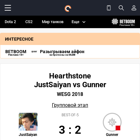
Dota 2
CS2
Мир танков
Еще
ИНТЕРЕСНОЕ
BETBOOM
Разыгрываем айфон
Реклама 18+
за прогнозы на MLBB
Hearthstone
JustSaiyan vs Gunner
WESG 2018
Групповой этап
BEST-OF-5
3
:
2
JustSaiyan
Gunner