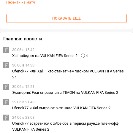
Перейти на матч
ПОКАЗАТЬ ЕЩЕ
Главные новости
30.06 в 15:42
Xal победил на VULKAN FIFA Series 2
4
30.06 в 14:33
Ufenok77 или Xal — кто станет чемпионом VULKAN FIFA Series
2?
30.06 в 12:21
Эксперты: Fear справится с TIMON на VULKAN FIFA Series 2
29.06 в 21:48
Ufenok77 и Xal сыграют в финале VULKAN FIFA Series 2
24.06 в 23:03
Ufenok77 встретится с xAbeldos в первом раунде плей-офф
VULKAN FIFA Series 2