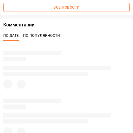
ВСЕ НОВОСТИ
Комментарии
ПО ДАТЕ
ПО ПОПУЛЯРНОСТИ