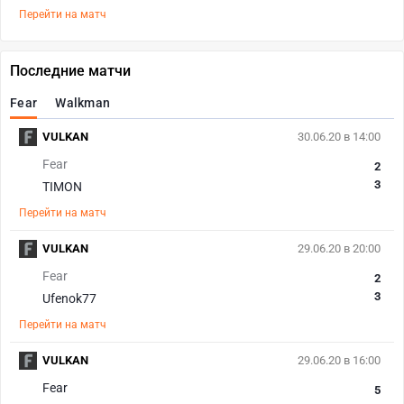
Перейти на матч
Последние матчи
Fear
Walkman
VULKAN
30.06.20 в 14:00
Fear
2
3
TIMON
Перейти на матч
VULKAN
29.06.20 в 20:00
Fear
2
3
Ufenok77
Перейти на матч
VULKAN
29.06.20 в 16:00
Fear
5