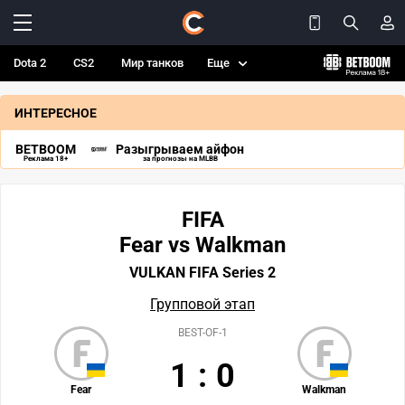
Dota 2
CS2
Мир танков
Еще
ИНТЕРЕСНОЕ
BETBOOM
Разыгрываем айфон
Реклама 18+
за прогнозы на MLBB
FIFA
Fear vs Walkman
VULKAN FIFA Series 2
Групповой этап
BEST-OF-1
1
:
0
Fear
Walkman