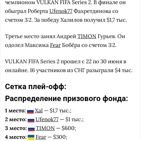
чемпионом VULKAN FIFA Series 2. В финале он
обыграл Роберта
Ufenok77
Фахретдинова со
счетом 3:2. За победу Халилов получил $1,7 тыс.
Третье место занял Андрей
TIMON
Гурьев. Он
одолел Максима
Fear
Бобёра со счетом 3:2.
VULKAN FIFA Series 2 прошел с 22 по 30 июня в
онлайне. 16 участников из СНГ разыграли $4 тыс.
Сетка плей-офф:
Распределение призового фонда:
1 место:
Xal
— $1,7 тыс.;
2 место:
Ufenok77
— $1 тыс.;
3 место:
TIMON
— $600;
4 место:
Fear
— $300;