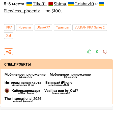
5-8 места:
Tiko91
,
Shima
,
Grishay10
и
Flewless_phoenix
— по $100.
FIFA
Новости
Ufenok77
Турниры
VULKAN FIFA Series 2
Xal
0
СПЕЦПРОЕКТЫ
Мобильное приложение
Мобильное приложение
Cybersport.ru
Cybersport.ru
Интерактивная карта
Выиграй iPhone
киберспорта за 15 лет
за прогнозы на MLBB
Киберкалендарь
Vasilisa или by_Owl?
по Миру Танков
За кого сердечко?
The International 2026
выбирай фаворита!