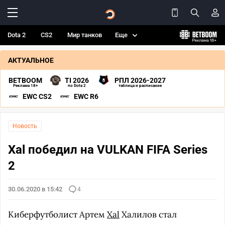
Dota 2
CS2
Мир танков
Еще
АКТУАЛЬНОЕ
BETBOOM
TI 2026
РПЛ 2026-2027
Реклама 18+
по Dota 2
таблица и расписание
EWC CS2
EWC R6
Новость
Xal победил на VULKAN FIFA Series
2
30.06.2020 в 15:42
4
Киберфутболист Артем
Xal
Халилов стал