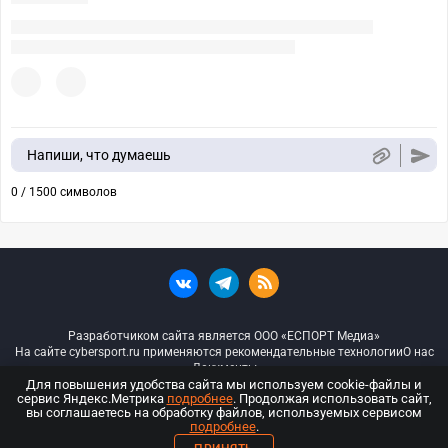
Напиши, что думаешь
0 / 1500 символов
Разработчиком сайта является ООО «ЕСПОРТ Медиа»
На сайте cybersport.ru применяются рекомендательные технологии
О нас
Документы
Для повышения удобства сайта мы используем cookie-файлы и
сервис Яндекс.Метрика
подробнее
. Продолжая использовать сайт,
© ООО «Киберспорт.ру» — Все права защищены
вы соглашаетесь на обработку файлов, используемых сервисом
подробнее
.
18+