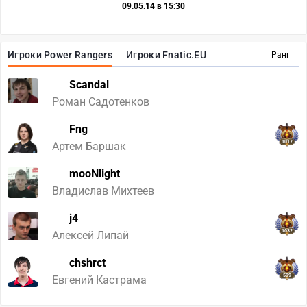
09.05.14 в 15:30
Игроки Power Rangers
Игроки Fnatic.EU
Ранг
Scandal
Роман Садотенков
Fng
1017
Артем Баршак
mooNlight
Владислав Михтеев
j4
1032
Алексей Липай
chshrct
599
Евгений Кастрама