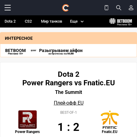
Dota 2
CS2
Мир танков
Еще
ИНТЕРЕСНОЕ
BETBOOM
Разыгрываем айфон
Реклама 18+
за прогнозы на MLBB
Dota 2
Power Rangers vs Fnatic.EU
The Summit
Плей-офф EU
BEST-OF-1
1
:
2
Power Rangers
Fnatic.EU