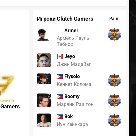
Игроки Clutch Gamers
Ранг
Armel
Армель Пауль
10
Тэбиос
Jeyo
Джин Мадайаг
Flysolo
Кеннет Колома
255
Boomy
Марвин Раштон
h Gamers
126
Bok
Йун Кейнхара
186