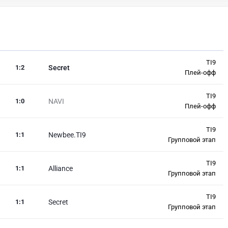
TI9
1
:
2
Secret
Плей-офф
TI9
1
:
0
NAVI
Плей-офф
TI9
1
:
1
Newbee.TI9
Групповой этап
TI9
1
:
1
Alliance
Групповой этап
TI9
1
:
1
Secret
Групповой этап