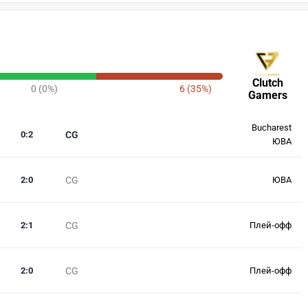
Clutch
0 (0%)
6 (35%)
Gamers
Bucharest
0
:
2
CG
ЮВА
2
:
0
CG
ЮВА
2
:
1
CG
Плей-офф
2
:
0
CG
Плей-офф