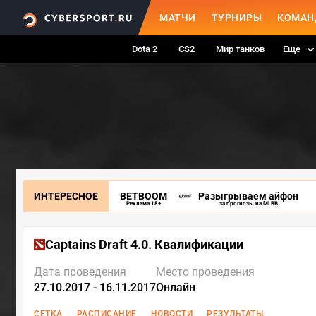
МАТЧИ
ТУРНИРЫ
КОМАН
Dota 2
CS2
Мир танков
Еще
ИНТЕРЕСНОЕ
BETBOOM
Разыгрываем айфон
Реклама 18+
за прогнозы на MLBB
Captains Draft 4.0. Квалификации
Дата проведения
Место проведения
27.10.2017 - 16.11.2017
Онлайн
СЕТКА
РАСПИСАНИЕ
НОВОСТИ
РЕЗУЛЬТАТЫ