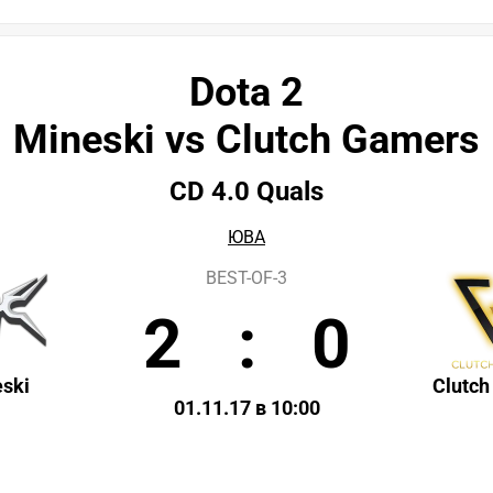
Dota 2
Mineski vs Clutch Gamers
CD 4.0 Quals
ЮВА
BEST-OF-3
2
:
0
ski
Clutc
01.11.17 в 10:00