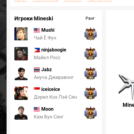
Игроки Mineski
Ранг
Mushi
Чай Ё Фун
1212
ninjaboogie
Майкл Росс
319
Jabz
Ануча Джиравонг
189
iceiceice
Дэрил Кох Пэй Сян
86
Mine
Moon
Кам Бун Сенг
327